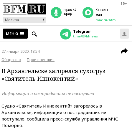
16+
Канал в
прямой
эфир
MAX
Москва
max.ru/bfm
Telegram
МЕНЮ
t.me/BFMnews
27 января 2020, 18:54
Общество
Происшествия
В Архангельске загорелся сухогруз
«Святитель Иннокентий»
Информации о пострадавших не поступало
Судно «Святитель Иннокентий» загорелось в
Архангельске, информации о пострадавших не
поступало, сообщила пресс-служба управления МЧС
Поморья.