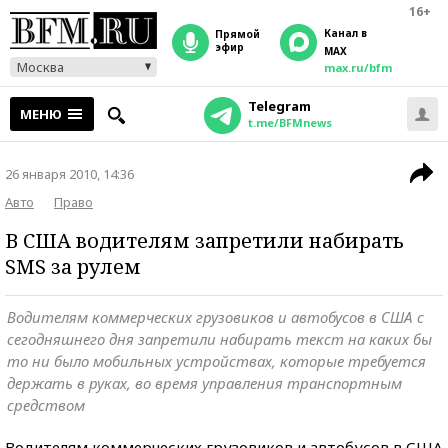
16+
Канал в
прямой
эфир
MAX
Москва
max.ru/bfm
Telegram
МЕНЮ
t.me/BFMnews
26 января 2010, 14:36
Авто
Право
В США водителям запретили набирать
SMS за рулем
Водителям коммерческих грузовиков и автобусов в США с
сегодняшнего дня запретили набирать текст на каких бы
то ни было мобильных устройствах, которые требуется
держать в руках, во время управления транспортным
средством
Водителям коммерческих грузовиков и автобусов в США