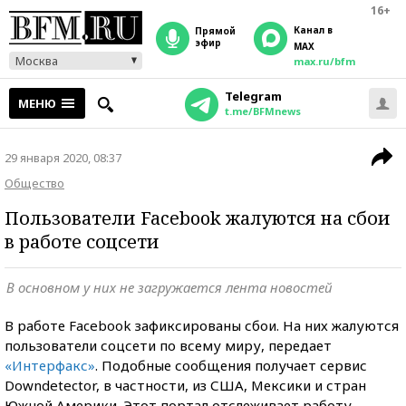
16+
Канал в
прямой
эфир
MAX
Москва
max.ru/bfm
Telegram
МЕНЮ
t.me/BFMnews
29 января 2020, 08:37
Общество
Пользователи Facebook жалуются на сбои
в работе соцсети
В основном у них не загружается лента новостей
В работе Facebook зафиксированы сбои. На них жалуются
пользователи соцсети по всему миру, передает
«Интерфакс»
. Подобные сообщения получает сервис
Downdetector, в частности, из США, Мексики и стран
Южной Америки. Этот портал отслеживает работу