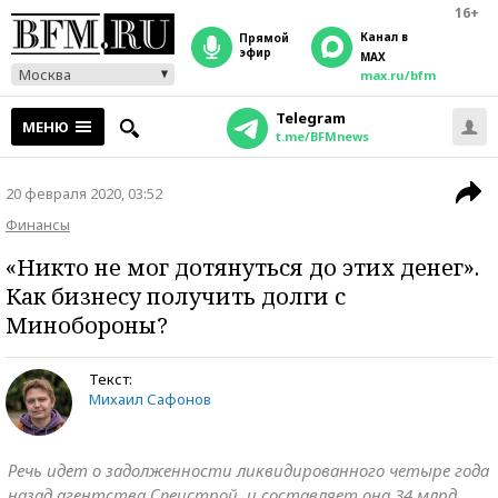
16+
Канал в
прямой
эфир
MAX
Москва
max.ru/bfm
Telegram
МЕНЮ
t.me/BFMnews
20 февраля 2020, 03:52
Финансы
«Никто не мог дотянуться до этих денег».
Как бизнесу получить долги с
Минобороны?
Текст:
Михаил Сафонов
Речь идет о задолженности ликвидированного четыре года
назад агентства Спецстрой, и составляет она 34 млрд