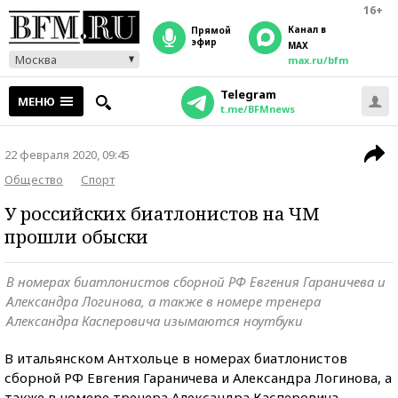
16+
Канал в
прямой
эфир
MAX
Москва
max.ru/bfm
Telegram
МЕНЮ
t.me/BFMnews
22 февраля 2020, 09:45
Общество
Спорт
У российских биатлонистов на ЧМ
прошли обыски
В номерах биатлонистов сборной РФ Евгения Гараничева и
Александра Логинова, а также в номере тренера
Александра Касперовича изымаются ноутбуки
В итальянском Антхольце в номерах биатлонистов
сборной РФ Евгения Гараничева и Александра Логинова, а
также в номере тренера Александра Касперовича