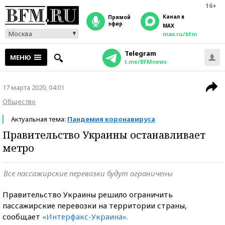
16+
Канал в
прямой
эфир
MAX
Москва
max.ru/bfm
Telegram
МЕНЮ
t.me/BFMnews
17 марта 2020, 04:01
Общество
Актуальная тема:
Пандемия коронавируса
Правительство Украины останавливает
метро
Все пассажирские перевозки будут ограничены
Правительство Украины решило ограничить
пассажирские перевозки на территории страны,
сообщает
«
Интерфакс-Украина
»
.