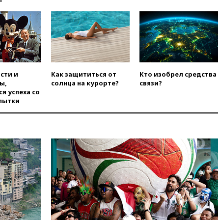
области
вчера, 21:56
The Atlantic: Маск
отказал Украине в
использовании Starlink для
атак вглубь РФ
вчера, 21:35
После пожара на
складе в Брянске возбудили
сти и
Как защититься от
Кто изобрел средства
уголовное дело
ы,
солнца на курорте?
связи?
я успеха со
вчера, 21:26
Лидеры сборной
пытки
РФ по гимнастике получили
официальный отказ в визах от
Хорватии
вчера, 21:15
Пентагон
опубликовал 16 новых видео с
НЛО
вчера, 21:00
На границе
Украины с Польшей скопилось
свыше 6,5 тысячи грузовиков
вчера, 20:53
Швыдкой:
«Интервидение» точно