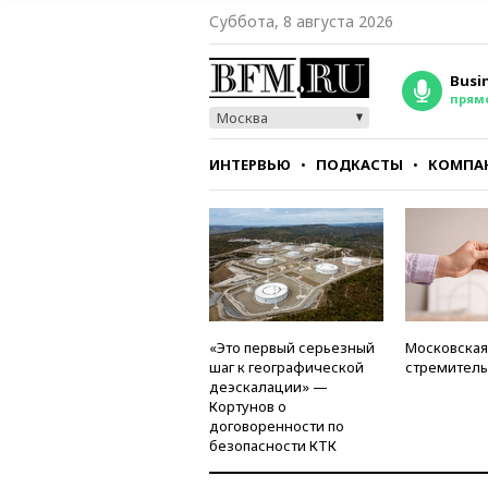
Суббота, 8 августа 2026
Busi
прям
Москва
ИНТЕРВЬЮ
ПОДКАСТЫ
КОМПА
СТИЛЬ
ТЕСТЫ
«Это первый серьезный
Московская
шаг к географической
стремитель
деэскалации» —
Кортунов о
договоренности по
безопасности КТК