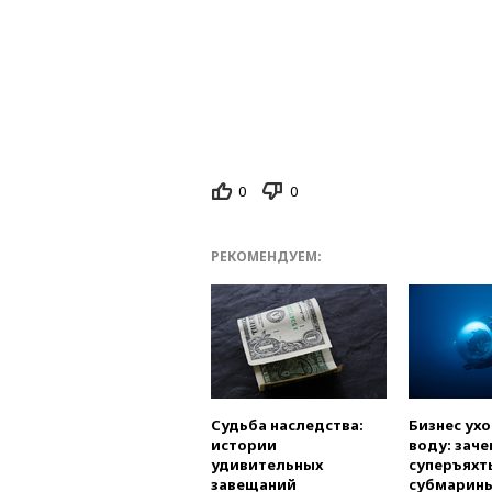
0
0
РЕКОМЕНДУЕМ:
Судьба наследства:
Бизнес ух
истории
воду: заче
удивительных
суперъяхт
завещаний
субмарин