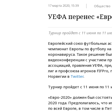
17 марта 2020, 15:39
Общество
УЕФА перенес «Евр
Турнир пройдет с 11 июня по 11 ию
Европейский союз футбольных ас
чемпионат Европы по футболу на 
коронавируса. Такое решение был
видеоконференции с участием пр
ассоциаций, правления УЕФА, пр
лиг и профсоюза игроков FIFPro,
Норвегии в
Twitter
.
Турнир пройдет с 11 июня по 11 
«Евро-2020» должен был состоять
2020 года. Предполагалось, что и
по всей Европе, в том числе в Пе