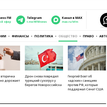
ness FM
Telegram
Канал в MAX
ой эфир
t.me/BFMnews
max.ru/bfm
НИИ
ФИНАНСЫ
ПОЛИТИКА
ОБЩЕСТВО
ПРАВО
АВТ
 вторичка
Дрон снова повредил
Георгий Бовт об
но дорожает
турецкий сухогруз у
«адских» санкциях
берегов Новороссийска
против РФ, которые
поддержал Сенат США