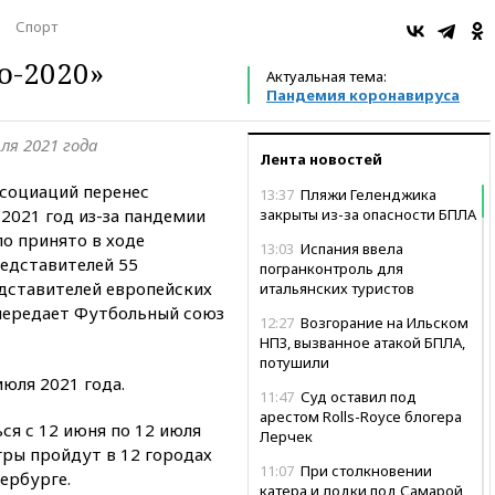
Спорт
о-2020»
Актуальная тема:
Пандемия коронавируса
ля 2021 года
Лента новостей
социаций перенес
13:37
Пляжи Геленджика
2021 год из-за пандемии
закрыты из-за опасности БПЛА
о принято в ходе
13:03
Испания ввела
едставителей 55
погранконтроль для
едставителей европейских
итальянских туристов
 передает Футбольный союз
12:27
Возгорание на Ильском
НПЗ, вызванное атакой БПЛА,
потушили
июля 2021 года.
11:47
Суд оставил под
арестом Rolls-Royce блогера
ся с 12 июня по 12 июля
Лерчек
гры пройдут в 12 городах
11:07
При столкновении
тербурге.
катера и лодки под Самарой