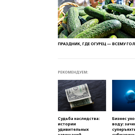
ПРАЗДНИК, ГДЕ ОГУРЕЦ — ВСЕМУ ГО
РЕКОМЕНДУЕМ:
Судьба наследства:
Бизнес ух
истории
воду: заче
удивительных
суперъяхт
завещаний
субмарин