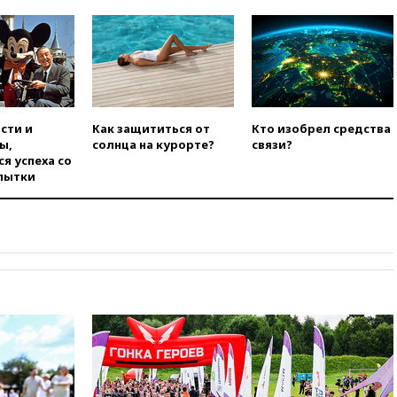
авиатоплива в Европу
06:30
США и Колумбия
обсуждают координацию
усилий против наркотрафика
05:30
ВМС Испании усилили
присутствие в Сеуте на фоне
сти и
Как защититься от
Кто изобрел средства
миграционного кризиса
ы,
солнца на курорте?
связи?
я успеха со
03:30
В Минстрое сравнили
пытки
качество жилья в Нью-Йорке и
России
02:30
Трамп попросил
отпустить его с круглого стола
в Госдепе, чтобы «вести
войну»
01:35
Мигрант погиб при
попытке попасть из Марокко в
Сеуту на параплане
00:30
FT: ЕС не готов принять в
блок Украину из-за уровня
коррупции