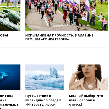
вчера, 23:35
Лукашенко
объяснил экономическую
выгоду безвизового режима с
ЕС
вчера, 22:59
На башню
ресторана «Армения» в
Москве вернут утраченную
ЛОВА!
ИСПЫТАНИЕ НА ПРОЧНОСТЬ: В АЛАБИНЕ
скульптуру балерины
ПРОШЛА «ГОНКА ГЕРОЕВ»
вчера, 22:45
Литовец
протаранил погранпункт при
попытке попасть в Россию
вчера, 22:28
Бессент
анонсировал скорое
соглашение о прекращении
огня США и Ирана
вчера, 22:15
Три человека
получили ножевые ранения
при нападении в Чехии
одит под
Путешествие в
Модный выбор: что
вчера, 22:00
Путин поручил
м на
Исландию по следам
взять с собой в
выделить средства на новые
ы закупают
«Интерстеллара»
отпуск?
РЛС для Белгородской
ы