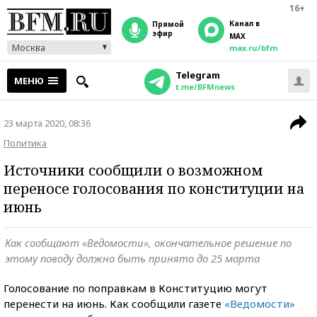
16+
Канал в
прямой
эфир
MAX
Москва
max.ru/bfm
Telegram
МЕНЮ
t.me/BFMnews
23 марта 2020, 08:36
Политика
Источники сообщили о возможном
переносе голосования по конституции на
июнь
Как сообщают «Ведомости», окончательное решение по
этому поводу должно быть принято до 25 марта
Голосование по поправкам в Конституцию могут
перенести на июнь. Как сообщили газете
«Ведомости»