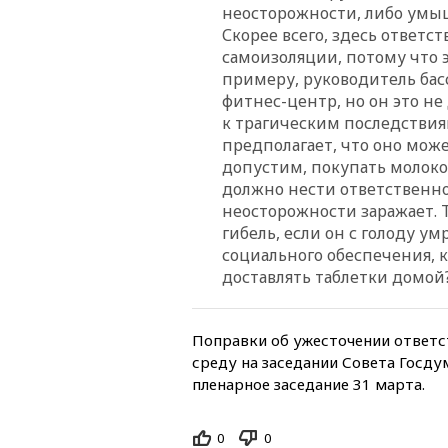
неосторожности, либо умы
Скорее всего, здесь ответ
самоизоляции, потому что э
примеру, руководитель басс
фитнес-центр, но он это не
к трагическим последствиям
предполагает, что оно може
допустим, покупать молоко,
должно нести ответственност
неосторожности заражает. То
гибель, если он с голоду ум
социального обеспечения, 
доставлять таблетки домой?
Поправки об ужесточении ответс
среду на заседании Совета Госду
пленарное заседание 31 марта.
0
0