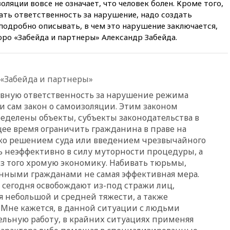
ляции вовсе не означает, что человек болен. Кроме того,
продлил контракт с «Реалом»
до 2032 года
ать ответственность за нарушение, надо создать
подробно описывать, в чем это нарушение заключается,
вчера, 22:28
Отказаться от
ро «Забейда и партнеры» Александр Забейда.
российского гражданства
станет значительно дороже
вчера, 22:20
Путин назвал 76-ю
гвардейскую десантно-
 «Забейда и партнеры»
штурмовую дивизию
легендарной
овную ответственность за нарушение режима
и сам закон о самоизоляции. Этим законом
вчера, 22:15
Путин заслушал
доклад о ситуации на
делены объекты, субъекты законодательства в
добропольском направлении
щее время ограничить гражданина в праве на
о решением суда или введением чрезвычайного
вчера, 21:58
Генпрокуратура
признала нежелательным в
ь неэффективно в силу муторности процедуры, а
РФ американский Human
ез того хромую экономику. Набивать тюрьмы,
Rights Foundation
нными гражданами не самая эффективная мера.
, сегодня освобождают из-под стражи лиц,
вчера, 21:35
«Аэрофлот»
отменяет часть рейсов в Сочи
 небольшой и средней тяжести, а также
и Геленджик
Мне кажется, в данной ситуации с людьми
льную работу, в крайних ситуациях применяя
вчера, 21:25
Руслан Терновой
выиграл золото чемпионата