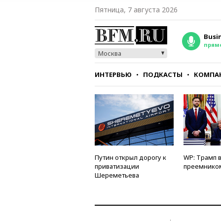
Пятница, 7 августа 2026
Busi
прям
Москва
ИНТЕРВЬЮ
ПОДКАСТЫ
КОМПА
СТИЛЬ
ТЕСТЫ
Путин открыл дорогу к
WP: Трамп 
приватизации
преемнико
Шереметьева