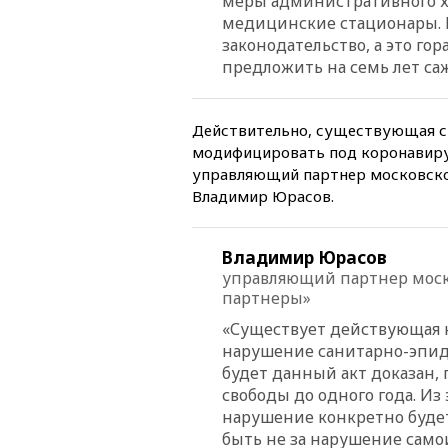
меры административного х
медицинские стационары. Н
законодательство, а это го
предложить на семь лет саж
Действительно, существующая ста
модифицировать под коронавирус
управляющий партнер московско
Владимир Юрасов.
Владимир Юрасов
управляющий партнер моско
партнеры»
«Существует действующая н
нарушение санитарно-эпиде
будет данный акт доказан, 
свободы до одного года. Из 
нарушение конкретно будет
быть не за нарушение самои