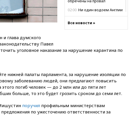
обречены на провал
02:00
Ни один водоем Англии
не соответствует нормам
химической безопасности
Все новости »
01:00
Трамп: США сами
нуждаются в дальнобойных
н и глава думского
ракетах и системах Patriot
 законодательству Павел
00:01
Трамп заявил о
очить уголовное наказание за нарушение карантина по
необходимости пополнения
арсенала США
вчера, 23:28
Слуцкий призвал
признать «Яблоко»
йте нижней палаты парламента, за нарушение изоляции по
нежелательной организацией
овому заболеванию людей, они предлагают повысить
а этого погиб человек — до 2 млн или до пяти лет
вчера, 23:15
В Смоленске
ребенок и женщина погибли
бших больше, то это будет грозить сроком до семи лет.
при падении деревьев во
время урагана
 Мишустин
поручил
профильным министерствам
 предложения по ужесточению ответственности за
вчера, 22:55
В Москве в
пятницу ожидаются ливни
вчера, 22:35
Винисиус