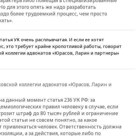
арактера либо помещая в специализированные
Европы в прыжках с 10-
о для этого опять же надо разработать
метровой вышки
раздо более трудоемкий процесс, чем просто
вчера, 21:10
РФ не получала
ать».
обращений о прекращении
концессии строительства ж/д
в Армении
тья УК очень расплывчатая. И если ее хотят
вчера, 21:00
В России вновь
, это требует крайне кропотливой работы, говорит
обсуждают эксперимент по
й коллегии адвокатов «Юрасов, Ларин и партнеры»
онлайн-продаже алкоголя
вчера, 20:45
Матвиенко:
россиянам могут
рекомендовать не посещать
Армению
вской коллегии адвокатов «Юрасов, Ларин и
вчера, 20:35
ПВО за день
сбила еще 281 украинский
а данный момент статья 236 УК РФ: за
беспилотник над Россией
миологических правил человеку в случае, если
вчера, 20:27
Ямпольская
грозит штраф до 80 тысяч рублей и ограничение
призвала оптимизировать
этой статьи не совсем понятно, за какое
олимпиады для поступления в
 привлекаться человек. Ответственность должна
вузы
золяции, а за действия, которые либо по