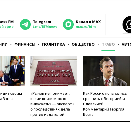
ness FM
Telegram
Канал в MAX
ой эфир
t.me/BFMnews
max.ru/bfm
НИИ
ФИНАНСЫ
ПОЛИТИКА
ОБЩЕСТВО
ПРАВО
АВТ
видит своим
«Рынок не понимает,
Как Россию попытались
м Вэнса
какие книги можно
сравнить с Венгрией и
выпускать» — эксперты
Словакией.
о последствиях дела
Комментарий Георгия
против издателей
Бовта