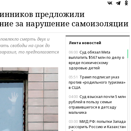
нинников предложили
ание за нарушение самоизоляции
повлекло смерть двух и
Лента новостей
шать свободы на срок до
 заразил, то предполагается
06:00
Суд обязал Meta
выплатить $567 млн по делу о
вреде психическому
здоровью детей
05:51
Трамп подписал указ
против «родильного туризма»
в США
04:00
Суд взыскал почти 5 млн
рублей в пользу семьи
отравившегося в детсаду
мальчика
03:00
МИД РФ: попытки Запада
рассорить Россию и Казахстан