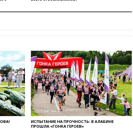
Газе
вчера, 17:50
Миронов призвал
снять «Яблоко» с выборов в
Госдуму
вчера, 17:45
Правительство
получит «золотую акцию» в
управлении аэропортом
Шереметьево
вчера, 17:35
Шесть человек
пострадали при ударе ВСУ по
автобусу в Запорожской
области
вчера, 17:25
В аэропортах
Сочи и Геленджика сняты
ограничения
вчера, 17:17
Власти РФ
помогут пострадавшему от
атак на склады Wildberries
бизнесу
ЛОВА!
ИСПЫТАНИЕ НА ПРОЧНОСТЬ: В АЛАБИНЕ
вчера, 16:55
Экс-директору
ПРОШЛА «ГОНКА ГЕРОЕВ»
Popcorn Books запросили