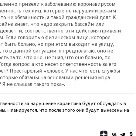
вчера, 20:15
Минтранс
шленно привели к заболеванию коронавирусом.
предложил оплачивать
ственность тех лиц, которые не нарушили режим
защиту дорог от БПЛА из
то не обязанность, а такой гражданский долг. К
средств на ремонт
ейна знает, что надо закрыть бассейн или
вчера, 20:00
Зеленский 8
 делает, и, соответственно, эти действия привели
августа посетит Сербию с
. Если говорить о физическом лице, которое
официальным визитом
т быть больно, но при этом выходит на улицу,
вчера, 19:58
В Госдуму будет
 то в данной ситуации, я предполагаю, оно не
внесен законопроект об
ь за то, что оно, не зная, что оно больно, по
отмене ЕГЭ
гда вопрос: а кто несет ответственность за его
вчера, 19:50
Аэропорты Сочи и
рет? Престарелый человек. У нас что, есть службы
Ярославля приостановили
которые обязаны на основании решения мэра
работу
 Я не слышал такого пока».
вчера, 19:35
WP: Трамп
призвал доноров-
республиканцев поддержать
твенности за нарушение карантина будут обсуждать в
Вэнса на выборах 2028 года
мы. Планируется, что после этого они будут вынесены на
вчера, 19:20
Число ломбардов
в РФ превысило максимум
2022 года
вчера, 19:15
Жуковский и