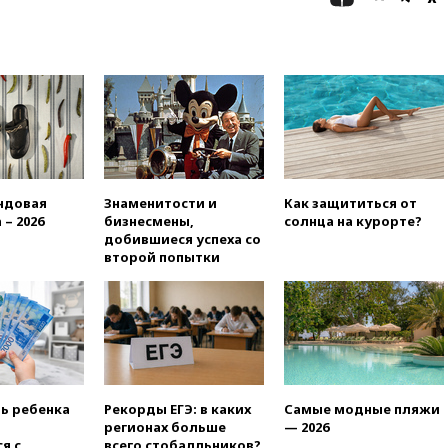
аэропорт Геленджика
возобновили работу
вчера, 19:00
Путин уточнил
порядок присвоения воинских
званий добровольцам
вчера, 18:50
Euractiv: восток
Финляндии приходит в упадок
без российских туристов
вчера, 18:35
В Жуковском и
ндовая
Знаменитости и
Как защититься от
аэропорту Геленджика
 – 2026
бизнесмены,
солнца на курорте?
введены ограничения
добившиеся успеха со
второй попытки
вчера, 18:21
Зюганов
присоединился к критике
«Яблока»
вчера, 18:15
Четыре человека
пострадали при атаках ВСУ на
Белгородскую область
вчера, 18:00
Совет мира
ть ребенка
Рекорды ЕГЭ: в каких
Самые модные пляжи
выбрал подрядчика для
регионах больше
— 2026
строительства военной базы в
я с
всего стобалльников?