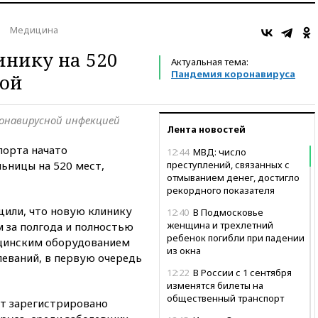
Медицина
нику на 520
Актуальная тема:
Пандемия коронавируса
фой
ронавирусной инфекцией
Лента новостей
порта начато
12:44
МВД: число
ьницы на 520 мест,
преступлений, связанных с
отмыванием денег, достигло
рекордного показателя
или, что новую клинику
12:40
В Подмосковье
женщина и трехлетний
 за полгода и полностью
ребенок погибли при падении
цинским оборудованием
из окна
леваний, в первую очередь
12:22
В России с 1 сентября
изменятся билеты на
общественный транспорт
т зарегистрировано