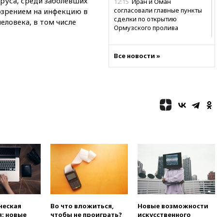
руса, среди заболевших
12:15
Иран и Оман
согласовали главные пункты
озрением на инфекцию в
сделки по открытию
еловека, в том числе
Ормузского пролива
11:58
Politico: США
восстановили обмен
Все новости »
разведданными с Украиной
11:58
Великобритания
расширила санкции против
России
11:37
В Ярославской области
обломки БПЛА упали в
резервуары НПЗ
11:19
МИД России ответил на
критику мэра Хиросимы в
годовщину ядерной
бомбардировки
10:57
Оверчук заявил о
сокращении товарооборота
России и Армении на две
ческая
Во что вложиться,
Новые возможности
трети
: новые
чтобы не проиграть?
искусственного