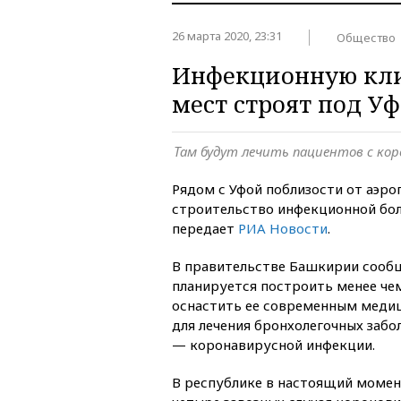
26 марта 2020, 23:31
Общество
Инфекционную кли
мест строят под У
Там будут лечить пациентов с ко
Рядом с Уфой поблизости от аэро
строительство инфекционной бол
передает
РИА Новости
.
В правительстве Башкирии сообщ
планируется построить менее чем
оснастить ее современным меди
для лечения бронхолегочных забо
— коронавирусной инфекции.
В республике в настоящий момен