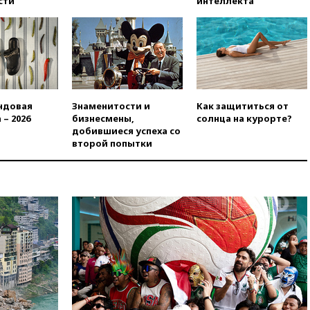
сти
интеллекта
технологий
07:00
Силы ПВО сбили шесть
БПЛА ВСУ, летевших на
Москву
06:25
Золото подорожало до
$4350 за тройскую унцию
ндовая
Знаменитости и
Как защититься от
06:01
МИД РФ: Казахстан
 – 2026
бизнесмены,
солнца на курорте?
понимает сущность киевского
добившиеся успеха со
режима
второй попытки
05:10
Дом детства Нила
Армстронга впервые за 38 лет
выставили на продажу
04:00
Мирошник: России стоит
быть готовой к продолжению
украинского конфликта
03:16
Трамп заявил, что
предпочел бы соглашение с
Ираном
02:06
Лантратова: судьба
сотни жителей Курской