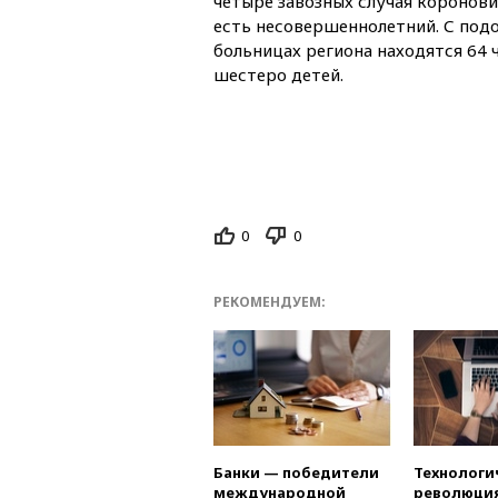
четыре завозных случая коронови
есть несовершеннолетний. С под
больницах региона находятся 64 ч
шестеро детей.
0
0
РЕКОМЕНДУЕМ:
Банки — победители
Технологи
международной
революция