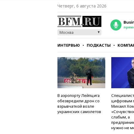
Четверг, 6 августа 2026
Busi
прям
Москва
ИНТЕРВЬЮ
ПОДКАСТЫ
КОМПА
СТИЛЬ
ТЕСТЫ
В аэропорту Лейпцига
Специалист
обезвредили дрон со
цифровым 
взрывчаткой возле
Михаил Хом
украинских самолетов
«Сочувство
слабым, а
предприни
нужно не м