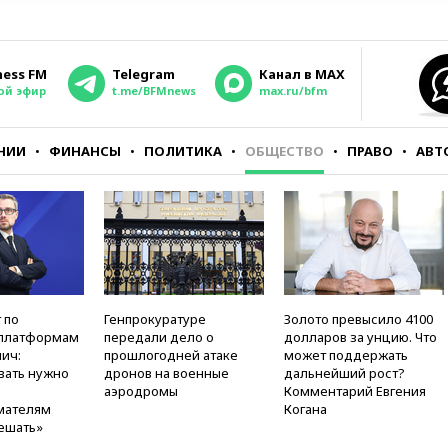
ness FM
Telegram
Канал в MAX
ой эфир
t.me/BFMnews
max.ru/bfm
НИИ
ФИНАНСЫ
ПОЛИТИКА
ОБЩЕСТВО
ПРАВО
АВТ
 по
Генпрокуратуре
Золото превысило 4100
платформам
передали дело о
долларов за унцию. Что
ич:
прошлогодней атаке
может поддержать
вать нужно
дронов на военные
дальнейший рост?
аэродромы
Комментарий Евгения
мателям
Когана
ешать»