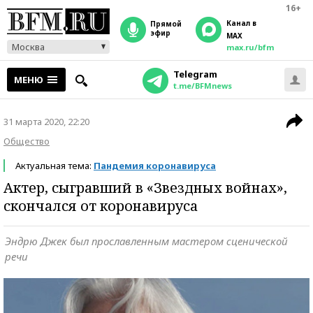
16+
Канал в
прямой
эфир
MAX
Москва
max.ru/bfm
Telegram
МЕНЮ
t.me/BFMnews
31 марта 2020, 22:20
Общество
Актуальная тема:
Пандемия коронавируса
Актер, сыгравший в «Звездных войнах»,
скончался от коронавируса
Эндрю Джек был прославленным мастером сценической
речи