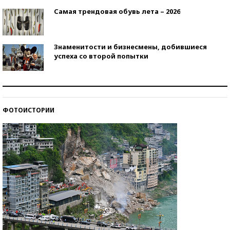
Самая трендовая обувь лета – 2026
Знаменитости и бизнесмены, добившиеся
успеха со второй попытки
Как защититься от солнца на курорте?
ФОТОИСТОРИИ
Кто изобрел средства связи?