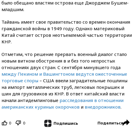
было обещано властям острова еще Джорджем Бушем-
младшим.
Тайвань имеет свое правительство со времен окончания
гражданской войны в 1949 году. Однако материковый
Китай считает остров неотъемлемой частью территории
КНР.
Отметим, что решение прервать военный диалог стало
новым витком обострения в и без того непростых
отношениях двух стран. С сентября минувшего года
между Пекином и Вашингтоном ведутся ожесточенные
торговые споры
– США ввели заградительные пошлины
на импорт металлических труб, легковых покрышек и
шин для грузовиков из КНР. В ответ китайский власти
начали антидемпинговые
расследования в отношении
американских куриных окорочков
и
внедорожников
.
0
0
Поделиться
Подпишись