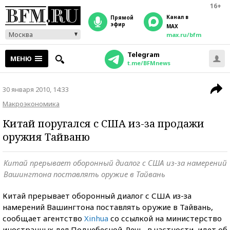
16+
Канал в
прямой
эфир
MAX
Москва
max.ru/bfm
Telegram
МЕНЮ
t.me/BFMnews
30 января 2010, 14:33
Макроэкономика
Китай поругался с США из-за продажи
оружия Тайваню
Китай прерывает оборонный диалог с США из-за намерений
Вашингтона поставлять оружие в Тайвань
Китай прерывает оборонный диалог с США из-за
намерений Вашингтона поставлять оружие в Тайвань,
сообщает агентство
Xinhua
со ссылкой на министерство
иностранных дел Поднебесной. Речь, в частности, идет об