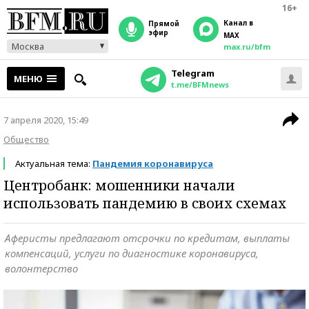
16+
Канал в
прямой
эфир
MAX
Москва
max.ru/bfm
Telegram
МЕНЮ
t.me/BFMnews
7 апреля 2020, 15:49
Общество
Актуальная тема:
Пандемия коронавируса
Центробанк: мошенники начали
использовать пандемию в своих схемах
Аферисты предлагают отсрочки по кредитам, выплаты
компенсаций, услуги по диагностике коронавируса,
волонтерство