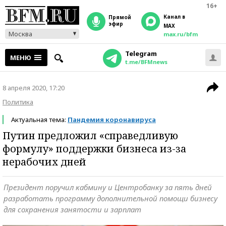
16+
Канал в
прямой
эфир
MAX
Москва
max.ru/bfm
Telegram
МЕНЮ
t.me/BFMnews
8 апреля 2020, 17:20
Политика
Актуальная тема:
Пандемия коронавируса
Путин предложил «справедливую
формулу» поддержки бизнеса из-за
нерабочих дней
Президент поручил кабмину и Центробанку за пять дней
разработать программу дополнительной помощи бизнесу
для сохранения занятости и зарплат