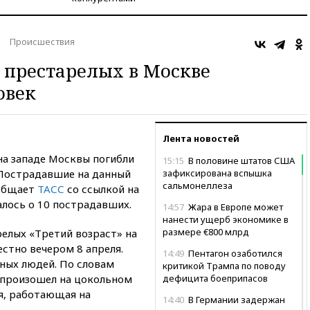
Происшествия
 престарелых в Москве
овек
Лента новостей
на западе Москвы погибли
15:15
В половине штатов США
 Пострадавшие на данный
зафиксирована вспышка
сальмонеллеза
ообщает
ТАСС
со ссылкой на
алось о 10 пострадавших.
14:57
Жара в Европе может
нанести ущерб экономике в
размере €800 млрд
елых «Третий возраст» на
естно вечером 8 апреля.
14:49
Пентагон озаботился
ных людей. По словам
критикой Трампа по поводу
 произошел на цокольном
дефицита боеприпасов
я, работающая на
14:40
В Германии задержан