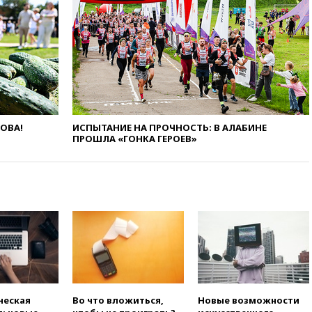
12:15
Иран и Оман
согласовали главные пункты
сделки по открытию
Ормузского пролива
11:58
Politico: США
восстановили обмен
разведданными с Украиной
11:58
Великобритания
расширила санкции против
ЛОВА!
ИСПЫТАНИЕ НА ПРОЧНОСТЬ: В АЛАБИНЕ
России
ПРОШЛА «ГОНКА ГЕРОЕВ»
11:37
В Ярославской области
обломки БПЛА упали в
резервуары НПЗ
11:19
МИД России ответил на
критику мэра Хиросимы в
годовщину ядерной
бомбардировки
10:57
Оверчук заявил о
сокращении товарооборота
России и Армении на две
ческая
Во что вложиться,
Новые возможности
трети