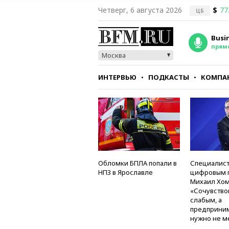
Четверг, 6 августа 2026
$
77
ЦБ
Busi
прям
Москва
ИНТЕРВЬЮ
ПОДКАСТЫ
КОМПА
СТИЛЬ
ТЕСТЫ
Обломки БПЛА попали в
Специалист
НПЗ в Ярославле
цифровым 
Михаил Хом
«Сочувство
слабым, а
предприни
нужно не м