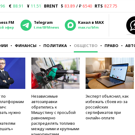
.96
€
88.91
¥
11.51
BRENT
$
83.89
/ ₽
6540
RTS
827.75
ness FM
Telegram
Канал в MAX
ой эфир
t.me/BFMnews
max.ru/bfm
НИИ
ФИНАНСЫ
ПОЛИТИКА
ОБЩЕСТВО
ПРАВО
АВТ
 по
Независимые
Эксперт объяснил, как
платформам
автозаправки
избежать сбоев из-за
ич:
обратились к
российских
вать нужно
Мишустину с просьбой
сертификатов при
равномерно
онлайн-оплате
мателям
распределять топливо
ешать»
между ними и крупными
конкурентами