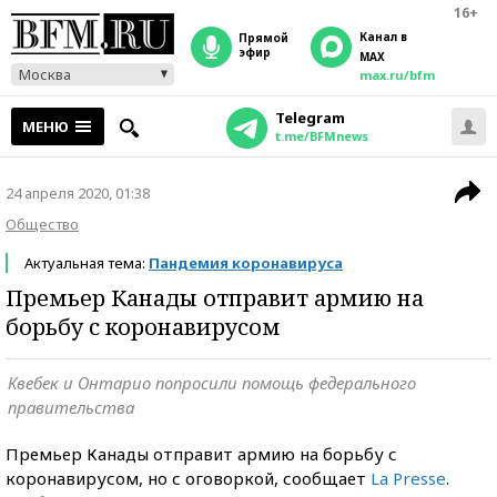
16+
Канал в
прямой
эфир
MAX
Москва
max.ru/bfm
Telegram
МЕНЮ
t.me/BFMnews
24 апреля 2020, 01:38
Общество
Актуальная тема:
Пандемия коронавируса
Премьер Канады отправит армию на
борьбу с коронавирусом
Квебек и Онтарио попросили помощь федерального
правительства
Премьер Канады отправит армию на борьбу с
коронавирусом, но с оговоркой, сообщает
La Presse
.