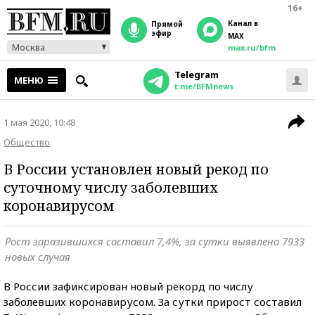
16+
Канал в
прямой
эфир
MAX
Москва
max.ru/bfm
Telegram
МЕНЮ
t.me/BFMnews
1 мая 2020, 10:48
Общество
В России установлен новый рекод по
суточному числу заболевших
коронавирусом
Рост заразившихся составил 7,4%, за сутки выявлено 7933
новых случая
В России зафиксирован новый рекорд по числу
заболевших коронавирусом. За сутки прирост составил