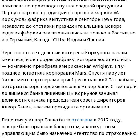
комплекс по производству шоколадной продукции.
Первую партию продукции с торговой маркой «А.
Коркунов» фабрика выпустила в сентябре 1999 года,
незадолго до отставки президента Ельцина. Вскоре
изделия фабрики реализовывались не только в России, но
и в Германии, Канаде, США, Индии и Японии.
Через шесть лет деловые интересы Коркунова начали
меняться, и он продал фабрику, которая носит его имя,
— компанию приобрела американская Wrigleys, а ту
позднее поглотила корпорация Mars. Спустя пару лет
бизнесмен с партнерами приобрел казанский Татэкобанк,
который вскоре переименовали в Анкор Банк. С тех пор и
до лишения банка лицензии ЦБ Коркунов занимал
должности сначала председателя совета директоров
Анкор Банка, а затем президента организации.
Лицензия у Анкор Банка была
отозвана
в 2017 году,
вскоре банк признали банкротом, а конкурсным
управляющим было назначено Агентство по страхованию