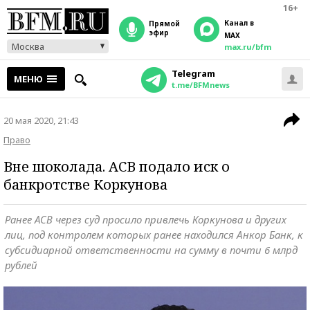
16+
Канал в
прямой
эфир
MAX
Москва
max.ru/bfm
Telegram
МЕНЮ
t.me/BFMnews
20 мая 2020, 21:43
Право
Вне шоколада. АСВ подало иск о
банкротстве Коркунова
Ранее АСВ через суд просило привлечь Коркунова и других
лиц, под контролем которых ранее находился Анкор Банк, к
субсидиарной ответственности на сумму в почти 6 млрд
рублей