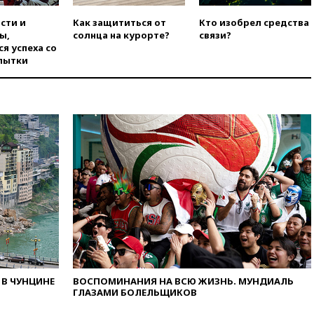
уголовное дело
сти и
Как защититься от
Кто изобрел средства
вчера, 21:26
Лидеры сборной
ы,
солнца на курорте?
связи?
РФ по гимнастике получили
я успеха со
официальный отказ в визах от
пытки
Хорватии
вчера, 21:15
Пентагон
опубликовал 16 новых видео с
НЛО
вчера, 21:00
На границе
Украины с Польшей скопилось
свыше 6,5 тысячи грузовиков
вчера, 20:53
Швыдкой:
«Интервидение» точно
пройдет в 2026 году
вчера, 20:45
ПВО за день
сбила еще 75 украинских
беспилотников над Россией
вчера, 20:35
Велосипедист
В ЧУНЦИНЕ
ВОСПОМИНАНИЯ НА ВСЮ ЖИЗНЬ. МУНДИАЛЬ
погиб при атаке FPV-дрона в
ГЛАЗАМИ БОЛЕЛЬЩИКОВ
Белгородской области