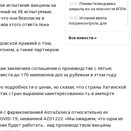
13:37
Пляжи Геленджика
вое испытание вакцины на
закрыты из-за опасности БПЛА
нный на 38 испытуемых.
что она безопасна и
13:03
Испания ввела
погранконтроль для
ила этого ответа пока
итальянских туристов
12:27
Возгорание на Ильском
Все новости »
довской Аравией о том,
НПЗ, вызванное атакой БПЛА,
потушили
игоном, а также партнером
11:47
Суд оставил под
арестом Rolls-Royce блогера
Лерчек
кже заключила соглашения о производстве с пятью
ести до 170 миллионов доз за рубежом в этом году.
11:07
При столкновении
катера и лодки под Самарой
о подробности о ценах, но сказал, что страны Латинской
погибли два человека
угих стран выразили заинтересованность в импорте
10:27
Движение по трассе
«Новороссия» восстановлено
09:55
Силы ПВО перехватили
я с фармкомпанией AstraZeneca относительно ее
за утро 85 БПЛА над
VID-19, названной AZD1222. «Мы ожидаем, что одна из
территорией РФ
же будет работать... над производством вакцины
09:25
Ильский НПЗ на Кубани