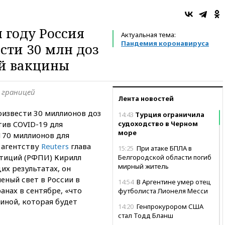
 году Россия
Актуальная тема:
Пандемия коронавируса
сти 30 млн доз
й вакцины
а границей
Лента новостей
оизвести 30 миллионов доз
14:43
Турция ограничила
ив COVID-19 для
судоходство в Черном
море
170 миллионов для
 агентству
Reuters
глава
15:25
При атаке БПЛА в
тиций (РФПИ) Кирилл
Белгородской области погиб
мирный житель
их результатах, он
леный свет в России в
14:54
В Аргентине умер отец
анах в сентябре, «что
футболиста Лионеля Месси
циной, которая будет
14:20
Генпрокурором США
стал Тодд Бланш