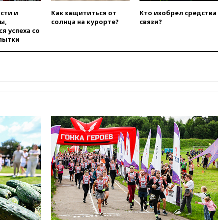
03:30
В Минстрое сравнили
сти и
Как защититься от
Кто изобрел средства
качество жилья в Нью-Йорке и
ы,
солнца на курорте?
связи?
России
я успеха со
пытки
02:30
Трамп попросил
отпустить его с круглого стола
в Госдепе, чтобы «вести
войну»
01:35
Мигрант погиб при
попытке попасть из Марокко в
Сеуту на параплане
00:30
FT: ЕС не готов принять в
блок Украину из-за уровня
коррупции
вчера, 23:35
Лукашенко
объяснил экономическую
выгоду безвизового режима с
ЕС
вчера, 22:59
На башню
ресторана «Армения» в
Москве вернут утраченную
скульптуру балерины