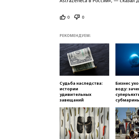
AstraZeneca в России», — сказал 
0
0
РЕКОМЕНДУЕМ:
Судьба наследства:
Бизнес ух
истории
воду: заче
удивительных
суперъяхт
завещаний
субмарин