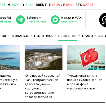
7.96
€
88.91
¥
11.51
BRENT
$
83.89
/ ₽
6540
RTS
827.75
ness FM
Telegram
Канал в MAX
ой эфир
t.me/BFMnews
max.ru/bfm
НИИ
ФИНАНСЫ
ПОЛИТИКА
ОБЩЕСТВО
ПРАВО
АВТ
енджика
«Это первый серьезный
Турция ограничила
удительную
шаг к географической
проход судов в Черное
пляжей при
деэскалации» —
море на фоне
А
Кортунов о
участившихся атак
договоренности по
безопасности КТК