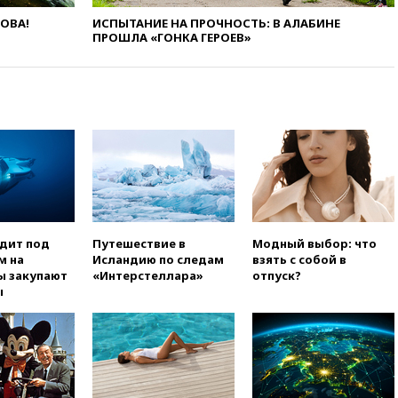
вчера, 22:45
Литовец
ЛОВА!
ИСПЫТАНИЕ НА ПРОЧНОСТЬ: В АЛАБИНЕ
ПРОШЛА «ГОНКА ГЕРОЕВ»
протаранил погранпункт при
попытке попасть в Россию
вчера, 22:28
Бессент
анонсировал скорое
соглашение о прекращении
огня США и Ирана
вчера, 22:15
Три человека
получили ножевые ранения
при нападении в Чехии
вчера, 22:00
Путин поручил
выделить средства на новые
одит под
Путешествие в
Модный выбор: что
РЛС для Белгородской
м на
Исландию по следам
взять с собой в
области
ы закупают
«Интерстеллара»
отпуск?
ы
вчера, 21:56
The Atlantic: Маск
отказал Украине в
использовании Starlink для
атак вглубь РФ
вчера, 21:35
После пожара на
складе в Брянске возбудили