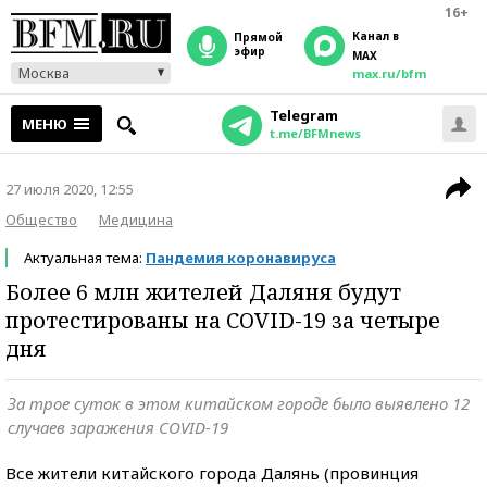
16+
Канал в
прямой
эфир
MAX
Москва
max.ru/bfm
Telegram
МЕНЮ
t.me/BFMnews
27 июля 2020, 12:55
Общество
Медицина
Актуальная тема:
Пандемия коронавируса
Более 6 млн жителей Даляня будут
протестированы на COVID-19 за четыре
дня
За трое суток в этом китайском городе было выявлено 12
случаев заражения COVID-19
Все жители китайского города Далянь (провинция