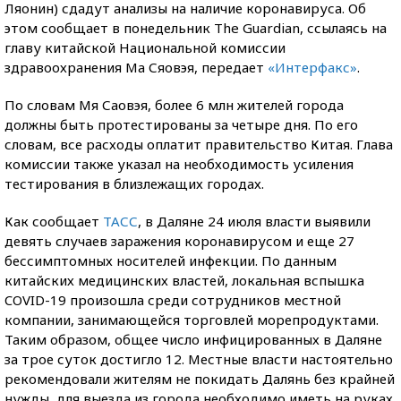
Ляонин) сдадут анализы на наличие коронавируса. Об
этом сообщает в понедельник The Guardian, ссылаясь на
главу китайской Национальной комиссии
здравоохранения Ма Сяовэя, передает
«Интерфакс»
.
По словам Мя Саовэя, более 6 млн жителей города
должны быть протестированы за четыре дня. По его
словам, все расходы оплатит правительство Китая. Глава
комиссии также указал на необходимость усиления
тестирования в близлежащих городах.
Как сообщает
ТАСС
, в Даляне 24 июля власти выявили
девять случаев заражения коронавирусом и еще 27
бессимптомных носителей инфекции. По данным
китайских медицинских властей, локальная вспышка
COVID-19 произошла среди сотрудников местной
компании, занимающейся торговлей морепродуктами.
Таким образом, общее число инфицированных в Даляне
за трое суток достигло 12. Местные власти настоятельно
рекомендовали жителям не покидать Далянь без крайней
нужды, для выезда из города необходимо иметь на руках