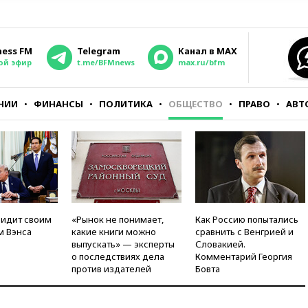
ness FM
Telegram
Канал в MAX
ой эфир
t.me/BFMnews
max.ru/bfm
НИИ
ФИНАНСЫ
ПОЛИТИКА
ОБЩЕСТВО
ПРАВО
АВТ
видит своим
«Рынок не понимает,
Как Россию попытались
м Вэнса
какие книги можно
сравнить с Венгрией и
выпускать» — эксперты
Словакией.
о последствиях дела
Комментарий Георгия
против издателей
Бовта