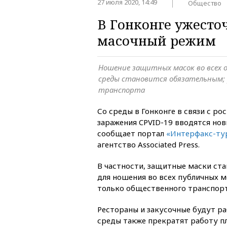
27 июля 2020, 14:49
Общество
В Гонконге ужесто
масочный режим
Ношение защитных масок во всех 
среды становится обязательным; 
транспорта
Со среды в Гонконге в связи с ро
заражения CPVID-19 вводятся нов
сообщает портал
«Интерфакс-ту
агентство Associated Press.
В частности, защитные маски ст
для ношения во всех публичных ме
только общественного транспорт
Рестораны и закусочные будут ра
среды также прекратят работу п