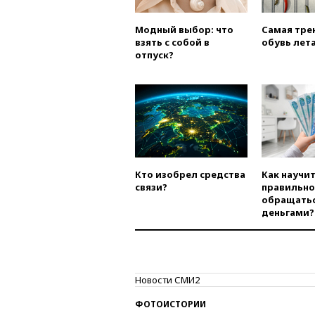
Модный выбор: что
Самая тре
взять с собой в
обувь лета
отпуск?
Кто изобрел средства
Как научи
связи?
правильно
обращатьс
деньгами?
Новости СМИ2
ФОТОИСТОРИИ