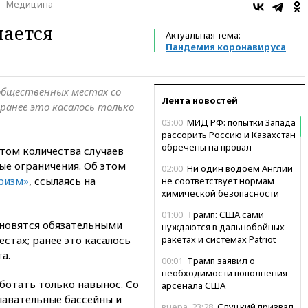
Медицина
чается
Актуальная тема:
Пандемия коронавируса
общественных местах со
Лента новостей
ранее это касалось только
03:00
МИД РФ: попытки Запада
рассорить Россию и Казахстан
обречены на провал
стом количества случаев
ые ограничения. Об этом
02:00
Ни один водоем Англии
ризм»
, ссылаясь на
не соответствует нормам
химической безопасности
01:00
Трамп: США сами
ановятся обязательными
нуждаются в дальнобойных
стах; ранее это касалось
ракетах и системах Patriot
а.
00:01
Трамп заявил о
необходимости пополнения
ботать только навынос. Со
арсенала США
лавательные бассейны и
вчера, 23:28
Слуцкий призвал