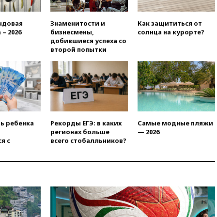
Ярославля приостановили
работу
ндовая
Знаменитости и
Как защититься от
вчера, 19:35
WP: Трамп
 – 2026
бизнесмены,
солнца на курорте?
призвал доноров-
добившиеся успеха со
республиканцев поддержать
второй попытки
Вэнса на выборах 2028 года
вчера, 19:20
Число ломбардов
в РФ превысило максимум
2022 года
вчера, 19:15
Жуковский и
аэропорт Геленджика
возобновили работу
ть ребенка
Рекорды ЕГЭ: в каких
Самые модные пляжи
вчера, 19:00
Путин уточнил
регионах больше
— 2026
порядок присвоения воинских
я с
всего стобалльников?
званий добровольцам
вчера, 18:50
Euractiv: восток
Финляндии приходит в упадок
без российских туристов
вчера, 18:35
В Жуковском и
аэропорту Геленджика
введены ограничения