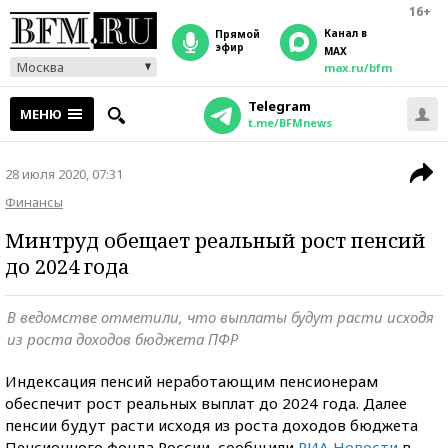
16+
Канал в
прямой
эфир
MAX
Москва
max.ru/bfm
Telegram
МЕНЮ
t.me/BFMnews
28 июля 2020, 07:31
Финансы
Минтруд обещает реальный рост пенсий
до 2024 года
В ведомстве отметили, что выплаты будут расти исходя
из роста доходов бюджета ПФР
Индексация пенсий неработающим пенсионерам
обеспечит рост реальных выплат до 2024 года. Далее
пенсии будут расти исходя из роста доходов бюджета
Пенсионного фонда России, сообщили
РИА Новости
в