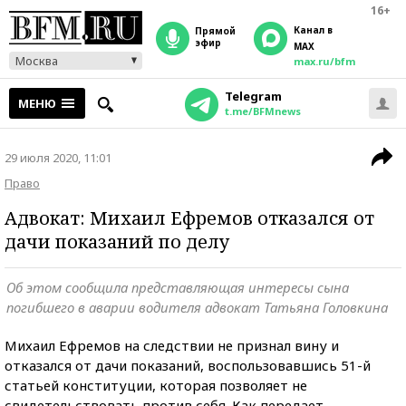
16+
Канал в
прямой
эфир
MAX
Москва
max.ru/bfm
Telegram
МЕНЮ
t.me/BFMnews
29 июля 2020, 11:01
Право
Адвокат: Михаил Ефремов отказался от
дачи показаний по делу
Об этом сообщила представляющая интересы сына
погибшего в аварии водителя адвокат Татьяна Головкина
Михаил Ефремов на следствии не признал вину и
отказался от дачи показаний, воспользовавшись 51-й
статьей конституции, которая позволяет не
свидетельствовать против себя. Как передает