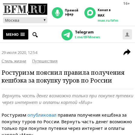
16+
Канал в
прямой
эфир
MAX
Москва
max.ru/bfm
Telegram
МЕНЮ
t.me/BFMnews
29 июля 2020, 12:54
Стиль жизни
Путешествия
Ростуризм пояснил правила получения
кешбэка за покупку туров по России
Вернуть часть денег возможно только при покупке путевки
через интернет и оплаты картой «Мир»
Ростуризм
опубликовал
правила получения кешбэка за
покупку туров по России. Вернуть часть денег возможно
только при покупке путевки через интернет и оплаты
картой «Мир».