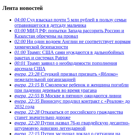
Лента новостей
04:00
Суд взыскал почти 5 млн рублей в пользу семьи
отравившегося в детсаду мальчика
03:00
МИД РФ: попытки Запада рассорить Россию и
Казахстан обречены на провал
02:00
Ни один водоем Англии не соответствует нормам
химической безопасности
01:00
Трамп: США сами нуждаются в дальнобойных
ракетах и системах Patriot
00:01
Трамп заявил о необходимости пополнения
арсенала США
вчера, 23:28
Слуцкий призвал признать «Яблоко»
нежелательной организацией
вчера, 23:15
В Смоленске ребенок и женщина погибли
при падении деревьев во время урагана
вчера, 22:55
В Москве в пятницу ожидаются ливни
вчера, 22:35
Винисиус продлил контракт с «Реалом» до
2032 года
вчера, 22:28
Отказаться от российского гражданства
станет значительно дороже
вчера, 22:20
Путин назвал 76-ю гвардейскую десантно-
штурмовую дивизию легендарной
вчера, 22:15
Путин заслушал доклад о ситуации на