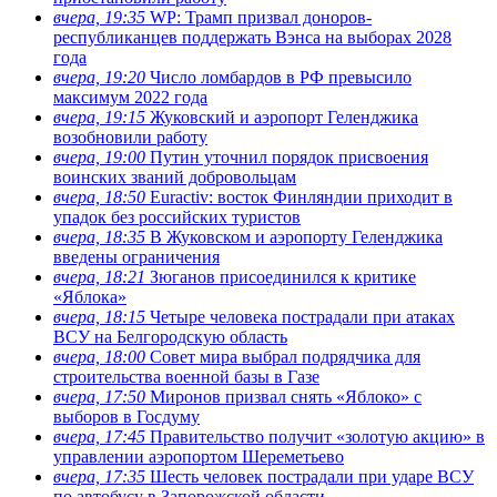
вчера, 19:35
WP: Трамп призвал доноров-
республиканцев поддержать Вэнса на выборах 2028
года
вчера, 19:20
Число ломбардов в РФ превысило
максимум 2022 года
вчера, 19:15
Жуковский и аэропорт Геленджика
возобновили работу
вчера, 19:00
Путин уточнил порядок присвоения
воинских званий добровольцам
вчера, 18:50
Euractiv: восток Финляндии приходит в
упадок без российских туристов
вчера, 18:35
В Жуковском и аэропорту Геленджика
введены ограничения
вчера, 18:21
Зюганов присоединился к критике
«Яблока»
вчера, 18:15
Четыре человека пострадали при атаках
ВСУ на Белгородскую область
вчера, 18:00
Совет мира выбрал подрядчика для
строительства военной базы в Газе
вчера, 17:50
Миронов призвал снять «Яблоко» с
выборов в Госдуму
вчера, 17:45
Правительство получит «золотую акцию» в
управлении аэропортом Шереметьево
вчера, 17:35
Шесть человек пострадали при ударе ВСУ
по автобусу в Запорожской области