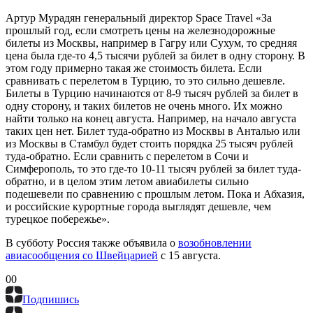
Артур Мурадян
генеральный директор Space Travel
«За
прошлый год, если смотреть цены на железнодорожные
билеты из Москвы, например в Гагру или Сухум, то средняя
цена была где-то 4,5 тысячи рублей за билет в одну сторону. В
этом году примерно такая же стоимость билета. Если
сравнивать с перелетом в Турцию, то это сильно дешевле.
Билеты в Турцию начинаются от 8-9 тысяч рублей за билет в
одну сторону, и таких билетов не очень много. Их можно
найти только на конец августа. Например, на начало августа
таких цен нет. Билет туда-обратно из Москвы в Анталью или
из Москвы в Стамбул будет стоить порядка 25 тысяч рублей
туда-обратно. Если сравнить с перелетом в Сочи и
Симферополь, то это где-то 10-11 тысяч рублей за билет туда-
обратно, и в целом этим летом авиабилеты сильно
подешевели по сравнению с прошлым летом. Пока и Абхазия,
и российские курортные города выглядят дешевле, чем
турецкое побережье».
В субботу Россия также объявила о
возобновлении
авиасообщения со Швейцарией
с 15 августа.
0
0
Подпишись