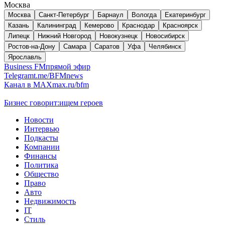
Москва
Москва
Санкт-Петербург
Барнаул
Вологда
Екатеринбург
Казань
Калининград
Кемерово
Краснодар
Красноярск
Липецк
Нижний Новгород
Новокузнецк
Новосибирск
Ростов-на-Дону
Самара
Саратов
Уфа
Челябинск
Ярославль
Business FM
прямой эфир
Telegram
t.me/BFMnews
Канал в MAX
max.ru/bfm
Бизнес говорит:
ищем героев
Новости
Интервью
Подкасты
Компании
Финансы
Политика
Общество
Право
Авто
Недвижимость
IT
Стиль