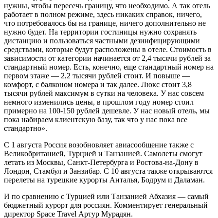
нужны, чтобы пересечь границу, что необходимо. А так отель
работает в полном режиме, здесь никаких справок, ничего,
что потребовалось бы на границе, ничего дополнительно не
нужно будет. На территории гостиницы нужно сохранять
дистанцию и пользоваться частными дезинфицирующими
средствами, которые будут расположены в отеле. Стоимость в
зависимости от категории начинается от 2,4 тысячи рублей за
стандартный номер. Есть, конечно, еще стандартный номер на
первом этаже — 2,2 тысячи рублей стоит. И повыше —
комфорт, с балконом номера и так далее. Люкс стоит 3,8
тысячи рублей максимум в сутки на человека. У нас совсем
немного изменились цены, в прошлом году номер стоил
примерно на 100-150 рублей дешевле. У нас новый отель, мы
пока набираем клиентскую базу, так что у нас пока все
стандартно».
С 1 августа Россия возобновляет авиасообщение также с
Великобританией, Турцией и Танзанией. Самолеты смогут
летать из Москвы, Санкт-Петербурга и Ростова-на-Дону в
Лондон, Стамбул и Занзибар. С 10 августа также открываются
перелеты на турецкие курорты Анталья, Бодрум и Даламан.
И по сравнению с Турцией или Танзанией Абхазия — самый
бюджетный курорт для россиян. Комментирует генеральный
директор Space Travel Артур Мурадян.