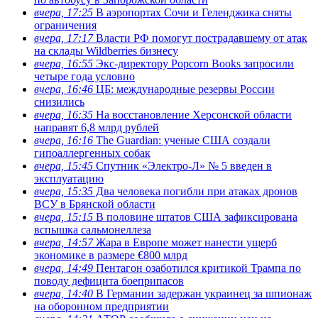
вчера, 17:25
В аэропортах Сочи и Геленджика сняты
ограничения
вчера, 17:17
Власти РФ помогут пострадавшему от атак
на склады Wildberries бизнесу
вчера, 16:55
Экс-директору Popcorn Books запросили
четыре года условно
вчера, 16:46
ЦБ: международные резервы России
снизились
вчера, 16:35
На восстановление Херсонской области
направят 6,8 млрд рублей
вчера, 16:16
The Guardian: ученые США создали
гипоаллергенных собак
вчера, 15:45
Спутник «Электро-Л» № 5 введен в
эксплуатацию
вчера, 15:35
Два человека погибли при атаках дронов
ВСУ в Брянской области
вчера, 15:15
В половине штатов США зафиксирована
вспышка сальмонеллеза
вчера, 14:57
Жара в Европе может нанести ущерб
экономике в размере €800 млрд
вчера, 14:49
Пентагон озаботился критикой Трампа по
поводу дефицита боеприпасов
вчера, 14:40
В Германии задержан украинец за шпионаж
на оборонном предприятии