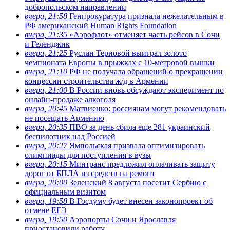
добропольском направлении
вчера, 21:58
Генпрокуратура признала нежелательным в
РФ американский Human Rights Foundation
вчера, 21:35
«Аэрофлот» отменяет часть рейсов в Сочи
и Геленджик
вчера, 21:25
Руслан Терновой выиграл золото
чемпионата Европы в прыжках с 10-метровой вышки
вчера, 21:10
РФ не получала обращений о прекращении
концессии строительства ж/д в Армении
вчера, 21:00
В России вновь обсуждают эксперимент по
онлайн-продаже алкоголя
вчера, 20:45
Матвиенко: россиянам могут рекомендовать
не посещать Армению
вчера, 20:35
ПВО за день сбила еще 281 украинский
беспилотник над Россией
вчера, 20:27
Ямпольская призвала оптимизировать
олимпиады для поступления в вузы
вчера, 20:15
Минтранс предложил оплачивать защиту
дорог от БПЛА из средств на ремонт
вчера, 20:00
Зеленский 8 августа посетит Сербию с
официальным визитом
вчера, 19:58
В Госдуму будет внесен законопроект об
отмене ЕГЭ
вчера, 19:50
Аэропорты Сочи и Ярославля
приостановили работу