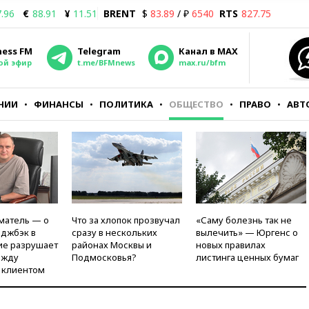
.96
€
88.91
¥
11.51
BRENT
$
83.89
/ ₽
6540
RTS
827.75
ness FM
Telegram
Канал в MAX
ой эфир
t.me/BFMnews
max.ru/bfm
НИИ
ФИНАНСЫ
ПОЛИТИКА
ОБЩЕСТВО
ПРАВО
АВТ
матель — о
Что за хлопок прозвучал
«Саму болезнь так не
рджбэк в
сразу в нескольких
вылечить» — Юргенс о
ие разрушает
районах Москвы и
новых правилах
ежду
Подмосковья?
листинга ценных бумаг
 клиентом