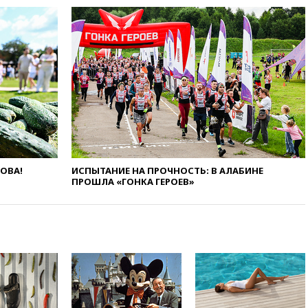
12:30
Российские войска
взяли под контроль село
Анискино в Харьковской
области
12:15
Минцифры РФ не
планирует вводить
ограничения на доступ детей
в соцсети
11:58
Резаи: Иран не допустит
открытия второго маршрута в
Ормузском проливе
ЛОВА!
ИСПЫТАНИЕ НА ПРОЧНОСТЬ: В АЛАБИНЕ
11:48
Жители Москвы и
ПРОШЛА «ГОНКА ГЕРОЕВ»
Подмосковья сообщили о
громких взрывах
11:41
ТПП предлагает
изменить процедуру
банкротства для
пострадавших от атак БПЛА
продавцов
11:38
Шадаев исключил
запуск мессенджера на