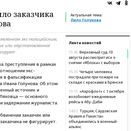
ило заказчика
Актуальная тема:
Дело Голунова
ова
явленном экс-полицейским,
Лента новостей
к или неустановленное
урирует
15:45
Верховный суд 10
августа рассмотрит иск о
снятии «Яблока» с выборов
ка преступления в рамках
 отношении экс-
15:35
Четыре человека
я в фальсификации
пострадали при пожаре на
складе с красками в Брянске
 Ивана Голунова. Об этом
енный источник и
15:15
«Аэрофлот» с 1 октября
Ляховца — основного
возобновит ежедневные
рейсы в Абу-Даби
м задержании журналиста.
14:52
Турция, Саудовская
обвинении заказчик или
Аравия и Пакистан
 заказчика не фигурирует.
объединились в военный
альянс