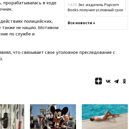
ь, прорабатывалась в ходе
14:39
Экс-издатель Popcorn
очник.
Books получил условный срок
по делу о пропаганде ЛГБТ
 действиях полицейских,
Все новости »
14:34
Минпромторг не
е также не нашло. Мотивом
намерен сокращать перечень
ние по службе и
товаров для параллельного
импорта
14:14
Роспотребнадзор
влял, что связывает свое уголовное преследование с
одобрил открытие сезона на
ю.
105 пляжах в Анапе
14:09
Глава Тувы включил
сенатора Нарусову в список
кандидатов в Совфед
13:57
Wildberries запустит
программу по открытию
партнерских хабов
13:53
Сенаторы Аргентины
одобрили скандальный
законопроект о частной
собственности