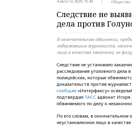
4 августа 2020, 15:43
Общество
Следствие не выяв
дела против Голун
В окончательном обвинении, предъ
задержавшим журналиста, заказчи
лицо в качестве заказчика, не фиг
Следствие не установило заказчи
расследования уголовного дела в
полицейских, которые обвиняютс
доказательств против журналиста
сообщил
«Интерфаксу» осведомл
подтвердил
ТАСС
адвокат Игоря 
обвиняемого по делу о незаконно
По его словам, в окончательном 
неустановленное лицо в качестве