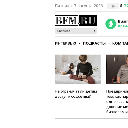
Пятница, 7 августа 2026
$
77
ЦБ
Busi
прям
Москва
ИНТЕРВЬЮ
ПОДКАСТЫ
КОМПА
СТИЛЬ
ТЕСТЫ
Не ограничат ли детям
Предприни
доступ к соцсетям?
том, как ча
одно касан
доверие м
бизнесом и