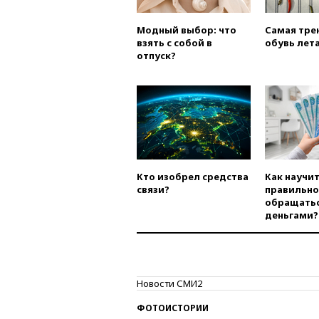
Модный выбор: что
Самая тре
взять с собой в
обувь лета
отпуск?
Кто изобрел средства
Как научи
связи?
правильно
обращатьс
деньгами?
Новости СМИ2
ФОТОИСТОРИИ