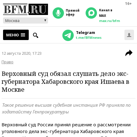
16+
Канал в
прямой
эфир
MAX
Москва
max.ru/bfm
Telegram
МЕНЮ
t.me/BFMnews
12 августа 2020, 17:23
Право
Верховный суд обязал слушать дело экс-
губернатора Хабаровского края Ишаева в
Москве
Такое решение высшая судебная инстанция РФ приняла по
ходатайству Генпрокуратуры
Верховный суд России принял решение о рассмотрении
уголовного дела экс-губернатора Хабаровского края