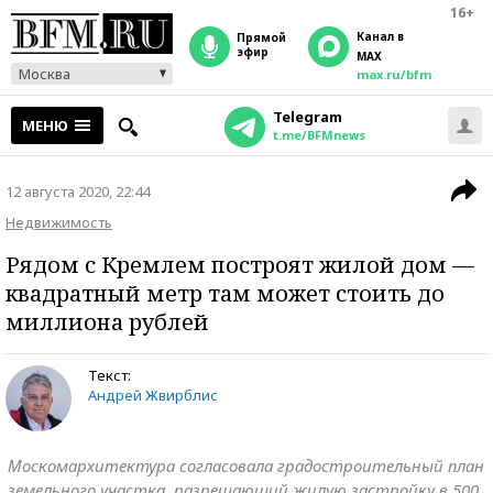
16+
Канал в
прямой
эфир
MAX
Москва
max.ru/bfm
Telegram
МЕНЮ
t.me/BFMnews
12 августа 2020, 22:44
Недвижимость
Рядом с Кремлем построят жилой дом —
квадратный метр там может стоить до
миллиона рублей
Текст:
Андрей Жвирблис
Москомархитектура согласовала градостроительный план
земельного участка, разрешающий жилую застройку в 500