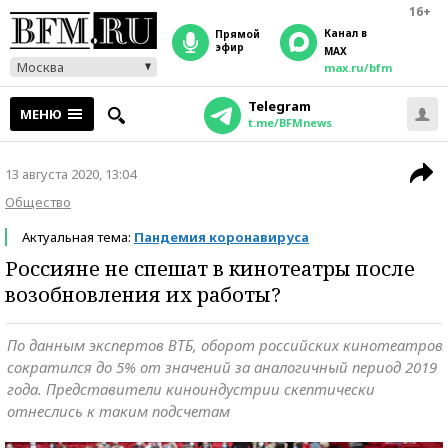
16+
Канал в
прямой
эфир
MAX
Москва
max.ru/bfm
Telegram
МЕНЮ
t.me/BFMnews
13 августа 2020, 13:04
Общество
Актуальная тема:
Пандемия коронавируса
Россияне не спешат в кинотеатры после
возобновления их работы?
По данным экспертов ВТБ, оборот российских кинотеатров
сократился до 5% от значений за аналогичный период 2019
года. Представители киноиндустрии скептически
отнеслись к таким подсчетам