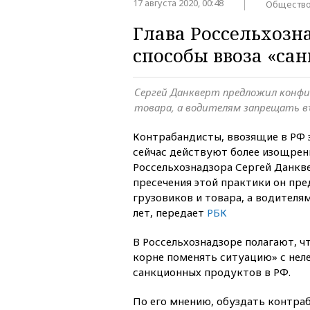
17 августа 2020, 00:48
Обществ
Глава Россельхоз
способы ввоза «са
Сергей Данкверт предложил конфи
товара, а водителям запрещать в
Контрабандисты, ввозящие в РФ
сейчас действуют более изощренн
Россельхознадзора Сергей Данкве
пресечения этой практики он пр
грузовиков и товара, а водителя
лет, передает
РБК
В Россельхознадзоре полагают, ч
корне поменять ситуацию» с нел
санкционных продуктов в РФ.
По его мнению, обуздать контраб