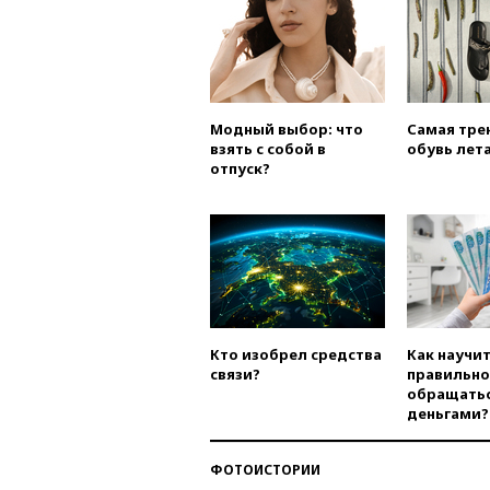
Модный выбор: что
Самая тре
взять с собой в
обувь лета
отпуск?
Кто изобрел средства
Как научи
связи?
правильно
обращатьс
деньгами?
ФОТОИСТОРИИ