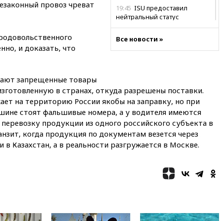
незаконный провоз чреват
19:45
ISU предоставил
нейтральный статус
фигуристкам Валиевой и
Трусовой
продовольственного
Все новости »
но, и доказать, что
19:35
Зеленский впервые
совершил официальный визит
в Сербию
дают запрещенные товары
19:19
Россиянка погибла во
зготовленную в странах, откуда разрешены поставки.
Французских Альпах
ает на территорию России якобы на заправку, но при
19:00
Открытое горение на
ашине стоят фальшивые номера, а у водителя имеются
складе в Брянске
перевозку продукции из одного российского субъекта в
ликвидировано
нзит, когда продукция по документам везется через
18:55
Минобороны отчиталось
 в Казахстан, а в реальности разгружается в Москве.
об ударах по двум украинским
сухогрузам в Черном море
18:47
Школьники из РФ стали
абсолютными чемпионами на
олимпиаде по ИИ
18:39
Два человека погибли в
результате удара ВСУ по