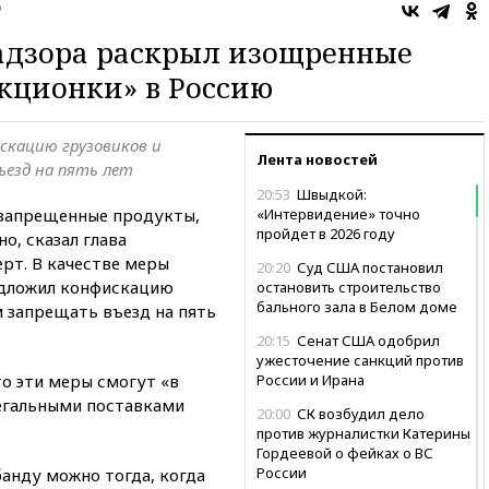
о
надзора раскрыл изощренные
нкционки» в Россию
скацию грузовиков и
Лента новостей
ъезд на пять лет
20:53
Швыдкой:
 запрещенные продукты,
«Интервидение» точно
пройдет в 2026 году
о, сказал глава
рт. В качестве меры
20:20
Суд США постановил
едложил конфискацию
остановить строительство
бального зала в Белом доме
м запрещать въезд на пять
20:15
Сенат США одобрил
ужесточение санкций против
то эти меры смогут «в
России и Ирана
егальными поставками
20:00
СК возбудил дело
против журналистки Катерины
Гордеевой о фейках о ВС
России
анду можно тогда, когда