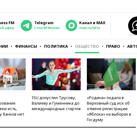
ness FM
Telegram
Канал в MAX
ой эфир
t.me/BFMnews
max.ru/bfm
НИИ
ФИНАНСЫ
ПОЛИТИКА
ОБЩЕСТВО
ПРАВО
АВТ
ISU допустил Трусову,
«Родина» подала в
рование
Валиеву и Гуменника до
Верховный суд иск об
еки есть,
международных стартов
отмене регистрации
у банков нет
«Яблока» на выборах в
Госдуму