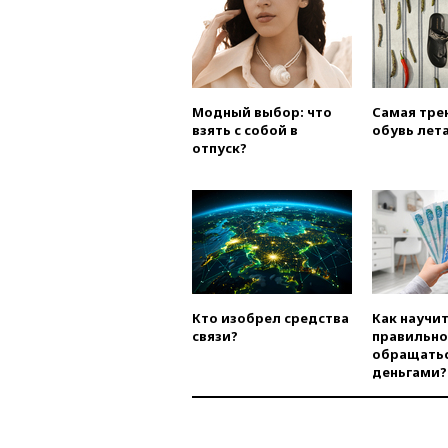
Модный выбор: что
Самая тре
взять с собой в
обувь лета
отпуск?
Кто изобрел средства
Как научи
связи?
правильно
обращатьс
деньгами?