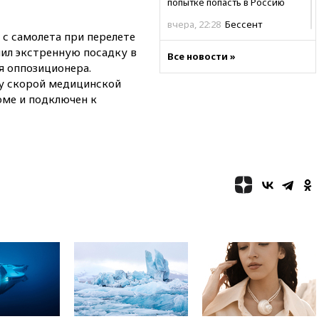
попытке попасть в Россию
вчера, 22:28
Бессент
 с самолета при перелете
анонсировал скорое
соглашение о прекращении
шил экстренную посадку в
Все новости »
огня США и Ирана
я оппозиционера.
у скорой медицинской
вчера, 22:15
Три человека
получили ножевые ранения
оме и подключен к
при нападении в Чехии
вчера, 22:00
Путин поручил
выделить средства на новые
РЛС для Белгородской
области
вчера, 21:56
The Atlantic: Маск
отказал Украине в
использовании Starlink для
атак вглубь РФ
вчера, 21:35
После пожара на
складе в Брянске возбудили
уголовное дело
вчера, 21:26
Лидеры сборной
РФ по гимнастике получили