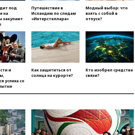
погибла во Французских
одит под
Путешествие в
Модный выбор: что
Альпах
м на
Исландию по следам
взять с собой в
вчера, 19:00
Открытое
ы закупают
«Интерстеллара»
отпуск?
горение на складе в Брянске
ы
ликвидировано
вчера, 18:55
Минобороны
отчиталось об ударах по двум
украинским сухогрузам в
Черном море
вчера, 18:47
Школьники из РФ
стали абсолютными
сти и
Как защититься от
Кто изобрел средства
чемпионами на олимпиаде по
ы,
солнца на курорте?
связи?
ИИ
я успеха со
пытки
вчера, 18:39
Два человека
погибли в результате удара
ВСУ по многоэтажке в Керчи
вчера, 18:25
Беспилотник
атаковал турецкий сухогруз у
побережья Новороссийска
вчера, 18:18
Товарооборот
Китая и России вырос в этом