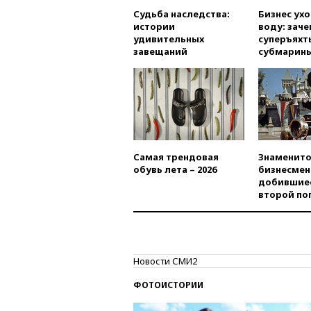
Судьба наследства:
Бизнес ух
истории
воду: заче
удивительных
суперъяхт
завещаний
субмарин
Самая трендовая
Знаменито
обувь лета – 2026
бизнесмен
добившиес
второй по
Новости СМИ2
ФОТОИСТОРИИ