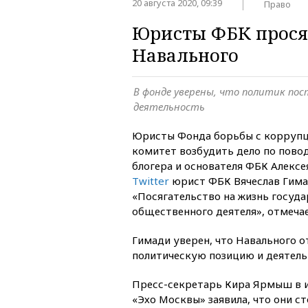
20 августа 2020, 09:39
Право
Юристы ФБК просят
Навального
В фонде уверены, что политик пос
деятельность
Юристы Фонда борьбы с коррупц
комитет возбудить дело по пово
блогера и основателя ФБК Алексе
Twitter
юрист ФБК Вячеслав Гимад
«Посягательство на жизнь госуда
общественного деятеля», отмечае
Гимади уверен, что Навального о
политическую позицию и деятель
Пресс-секретарь Кира Ярмыш в 
«Эхо Москвы» заявила, что они ст