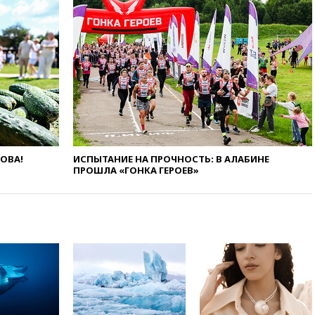
экстремизма
вчера, 20:20
Суд США
постановил остановить
строительство бального зала в
Белом доме
вчера, 20:15
Сенат США
одобрил ужесточение
санкций против России и
Ирана
вчера, 20:00
СК возбудил дело
против журналистки Катерины
ЛОВА!
ИСПЫТАНИЕ НА ПРОЧНОСТЬ: В АЛАБИНЕ
Гордеевой о фейках о ВС
ПРОШЛА «ГОНКА ГЕРОЕВ»
России
вчера, 19:45
ISU предоставил
нейтральный статус
фигуристкам Валиевой и
Трусовой
вчера, 19:35
Зеленский
впервые совершил
официальный визит в Сербию
вчера, 19:19
Россиянка