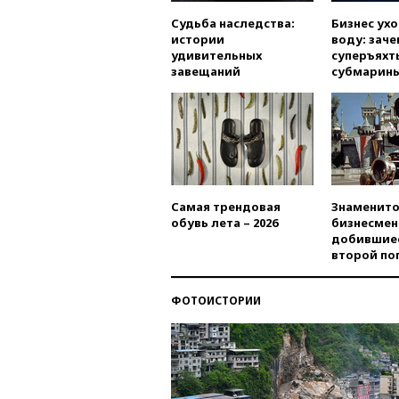
Судьба наследства:
Бизнес ух
истории
воду: заче
удивительных
суперъяхт
завещаний
субмарин
Самая трендовая
Знаменито
обувь лета – 2026
бизнесмен
добившиес
второй по
ФОТОИСТОРИИ