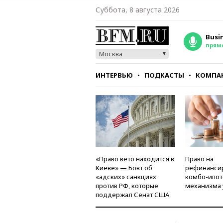
Суббота, 8 августа 2026
Busi
прям
Москва
ИНТЕРВЬЮ
ПОДКАСТЫ
КОМПА
СТИЛЬ
ТЕСТЫ
«Право вето находится в
Право на
Киеве» — Бовт об
рефинанси
«адских» санкциях
комбо-ипот
против РФ, которые
механизма 
поддержал Сенат США