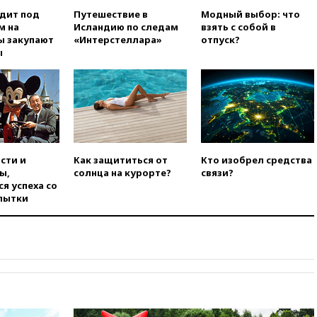
официальный отказ в визах от
одит под
Путешествие в
Модный выбор: что
Хорватии
м на
Исландию по следам
взять с собой в
ы закупают
«Интерстеллара»
отпуск?
вчера, 21:15
Пентагон
ы
опубликовал 16 новых видео с
НЛО
вчера, 21:00
На границе
Украины с Польшей скопилось
свыше 6,5 тысячи грузовиков
вчера, 20:53
Швыдкой:
«Интервидение» точно
сти и
Как защититься от
Кто изобрел средства
пройдет в 2026 году
ы,
солнца на курорте?
связи?
вчера, 20:45
ПВО за день
я успеха со
сбила еще 75 украинских
пытки
беспилотников над Россией
вчера, 20:35
Велосипедист
погиб при атаке FPV-дрона в
Белгородской области
вчера, 20:30
Лидию Невзорову
заочно арестовали по делу о
финансировании