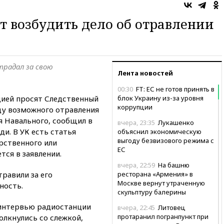
 возбудить дело об отравлении
традал за свою
Лента новостей
00:30
FT: ЕС не готов принять в
ией просят Следственный
блок Украину из-за уровня
коррупции
ду возможного отравления
я Навального, сообщил в
вчера, 23:35
Лукашенко
и. В УК есть статья
объяснил экономическую
выгоду безвизового режима с
рственного или
ЕС
тся в заявлении.
вчера, 22:59
На башню
травили за его
ресторана «Армения» в
Москве вернут утраченную
ность.
скульптуру балерины
интервью радиостанции
вчера, 22:45
Литовец
протаранил погранпункт при
олкнулись со слежкой,