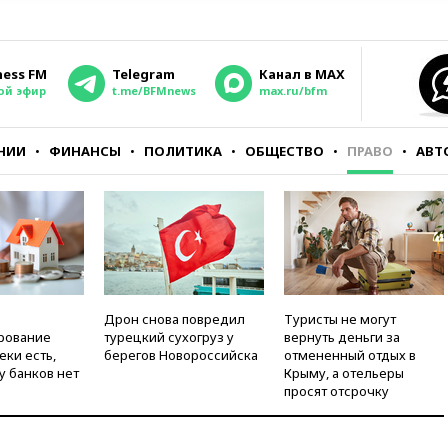
ness FM
Telegram
Канал в MAX
ой эфир
t.me/BFMnews
max.ru/bfm
НИИ
ФИНАНСЫ
ПОЛИТИКА
ОБЩЕСТВО
ПРАВО
АВТ
Дрон снова повредил
Туристы не могут
рование
турецкий сухогруз у
вернуть деньги за
еки есть,
берегов Новороссийска
отмененный отдых в
у банков нет
Крыму, а отельеры
просят отсрочку