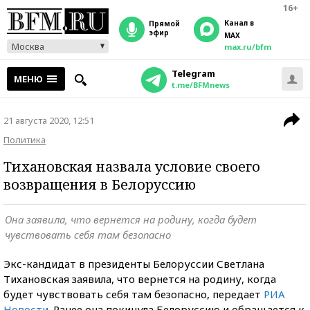
16+
Канал в
прямой
эфир
MAX
Москва
max.ru/bfm
Telegram
МЕНЮ
t.me/BFMnews
21 августа 2020, 12:51
Политика
Тихановская назвала условие своего
возвращения в Белоруссию
Она заявила, что вернется на родину, когда будет
чувствовать себя там безопасно
Экс-кандидат в президенты Белоруссии Светлана
Тихановская заявила, что вернется на родину, когда
будет чувствовать себя там безопасно, передает
РИА
Новости
. Ранее она покинула Белоруссию и обращается к