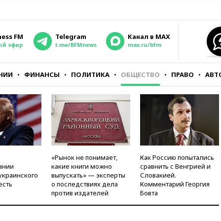
ness FM
Telegram
Канал в MAX
ой эфир
t.me/BFMnews
max.ru/bfm
НИИ
ФИНАНСЫ
ПОЛИТИКА
ОБЩЕСТВО
ПРАВО
АВТ
«Рынок не понимает,
Как Россию попытались
ании
какие книги можно
сравнить с Венгрией и
украинского
выпускать» — эксперты
Словакией.
есть
о последствиях дела
Комментарий Георгия
против издателей
Бовта