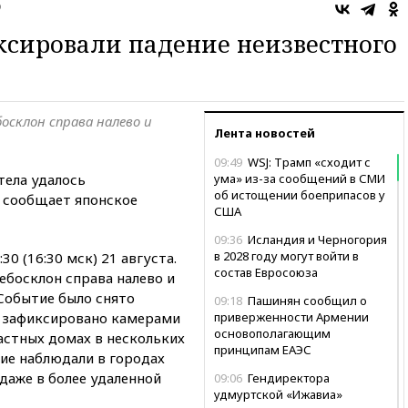
о
сировали падение неизвестного
осклон справа налево и
Лента новостей
09:49
WSJ: Трамп «сходит с
тела удалось
ума» из-за сообщений в СМИ
об истощении боеприпасов у
м сообщает японское
США
09:36
Исландия и Черногория
в 2028 году могут войти в
30 (16:30 мск) 21 августа.
состав Евросоюза
ебосклон справа налево и
Событие было снято
09:18
Пашинян сообщил о
е зафиксировано камерами
приверженности Армении
основополагающим
астных домах в нескольких
принципам ЕАЭС
ние наблюдали в городах
даже в более удаленной
09:06
Гендиректора
удмуртской «Ижавиа»