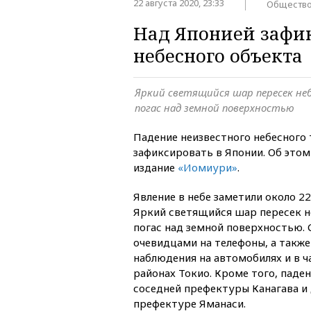
22 августа 2020, 23:33
Обществ
Над Японией зафик
небесного объекта
Яркий светящийся шар пересек неб
погас над земной поверхностью
Падение неизвестного небесного 
зафиксировать в Японии. Об это
издание
«Иомиури»
.
Явление в небе заметили около 22:
Яркий светящийся шар пересек н
погас над земной поверхностью. 
очевидцами на телефоны, а такж
наблюдения на автомобилях и в ч
районах Токио. Кроме того, паде
соседней префектуры Канагава и 
префектуре Яманаси.