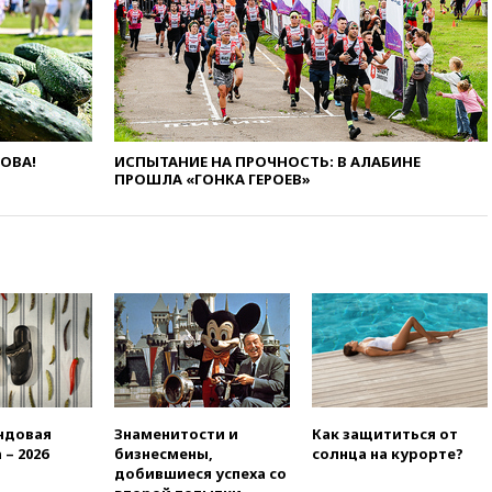
при падении деревьев во
время урагана
вчера, 22:55
В Москве в
пятницу ожидаются ливни
вчера, 22:35
Винисиус
продлил контракт с «Реалом»
ЛОВА!
ИСПЫТАНИЕ НА ПРОЧНОСТЬ: В АЛАБИНЕ
до 2032 года
ПРОШЛА «ГОНКА ГЕРОЕВ»
вчера, 22:28
Отказаться от
российского гражданства
станет значительно дороже
вчера, 22:20
Путин назвал 76-ю
гвардейскую десантно-
штурмовую дивизию
легендарной
вчера, 22:15
Путин заслушал
доклад о ситуации на
добропольском направлении
ндовая
Знаменитости и
Как защититься от
вчера, 21:58
Генпрокуратура
 – 2026
бизнесмены,
солнца на курорте?
признала нежелательным в
добившиеся успеха со
РФ американский Human