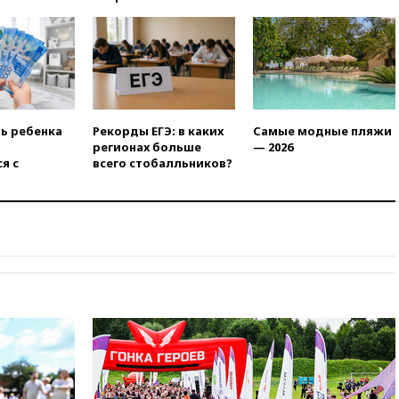
04:00
Суд взыскал почти 5 млн
рублей в пользу семьи
отравившегося в детсаду
мальчика
03:00
МИД РФ: попытки Запада
рассорить Россию и Казахстан
обречены на провал
ть ребенка
Рекорды ЕГЭ: в каких
Самые модные пляжи
02:00
Ни один водоем Англии
регионах больше
— 2026
не соответствует нормам
я с
всего стобалльников?
химической безопасности
01:00
Трамп: США сами
нуждаются в дальнобойных
ракетах и системах Patriot
00:01
Трамп заявил о
необходимости пополнения
арсенала США
вчера, 23:28
Слуцкий призвал
признать «Яблоко»
нежелательной организацией
вчера, 23:15
В Смоленске
ребенок и женщина погибли