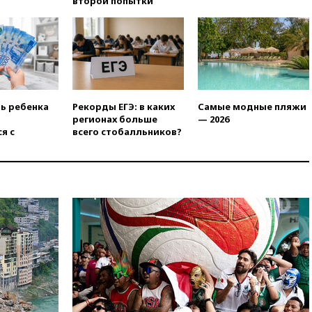
второй попытки
Rights Foundation
вчера, 21:35
«Аэрофлот»
отменяет часть рейсов в Сочи
и Геленджик
вчера, 21:25
Руслан Терновой
выиграл золото чемпионата
Европы в прыжках с 10-
ть ребенка
Рекорды ЕГЭ: в каких
Самые модные пляжи
метровой вышки
регионах больше
— 2026
вчера, 21:10
РФ не получала
я с
всего стобалльников?
обращений о прекращении
концессии строительства ж/д
в Армении
вчера, 21:00
В России вновь
обсуждают эксперимент по
онлайн-продаже алкоголя
вчера, 20:45
Матвиенко:
россиянам могут
рекомендовать не посещать
Армению
вчера, 20:35
ПВО за день
сбила еще 281 украинский