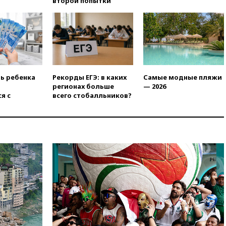
второй попытки
отравившегося в детсаду
мальчика
03:00
МИД РФ: попытки Запада
рассорить Россию и Казахстан
обречены на провал
02:00
Ни один водоем Англии
не соответствует нормам
ть ребенка
Рекорды ЕГЭ: в каких
Самые модные пляжи
химической безопасности
регионах больше
— 2026
я с
всего стобалльников?
01:00
Трамп: США сами
нуждаются в дальнобойных
ракетах и системах Patriot
00:01
Трамп заявил о
необходимости пополнения
арсенала США
вчера, 23:28
Слуцкий призвал
признать «Яблоко»
нежелательной организацией
вчера, 23:15
В Смоленске
ребенок и женщина погибли
при падении деревьев во
время урагана