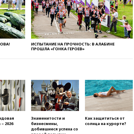
08:51
Осужденный в России
американец Гилман
находится при смерти
08:22
В Екатеринбурге
атакован склад Wildberries
07:52
В Таиланде ученик
ЛОВА!
ИСПЫТАНИЕ НА ПРОЧНОСТЬ: В АЛАБИНЕ
устроил стрельбу в школе:
ПРОШЛА «ГОНКА ГЕРОЕВ»
есть жертвы
07:00
Лесной пожар в 30
километрах от Ванкувера
привел к эвакуации жителей
06:00
Суд обязал Meta
выплатить $567 млн по делу о
вреде психическому
здоровью детей
05:51
Трамп подписал указ
против «родильного туризма»
в США
ндовая
Знаменитости и
Как защититься от
 – 2026
бизнесмены,
солнца на курорте?
04:00
Суд взыскал почти 5 млн
добившиеся успеха со
рублей в пользу семьи