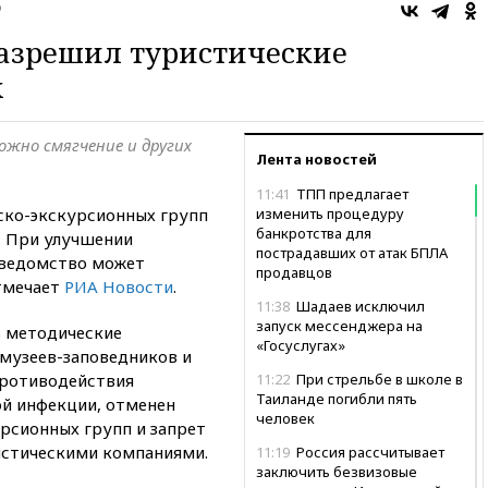
о
разрешил туристические
х
ожно смягчение и других
Лента новостей
11:41
ТПП предлагает
ско-экскурсионных групп
изменить процедуру
банкротства для
. При улучшении
пострадавших от атак БПЛА
 ведомство может
продавцов
отмечает
РИА Новости
.
11:38
Шадаев исключил
запуск мессенджера на
в методические
«Госуслугах»
 музеев-заповедников и
противодействия
11:22
При стрельбе в школе в
Таиланде погибли пять
й инфекции, отменен
человек
рсионных групп и запрет
истическими компаниями.
11:19
Россия рассчитывает
заключить безвизовые