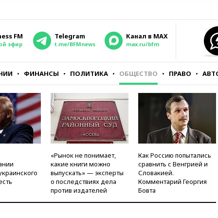
ness FM
Telegram
Канал в MAX
ой эфир
t.me/BFMnews
max.ru/bfm
НИИ
ФИНАНСЫ
ПОЛИТИКА
ОБЩЕСТВО
ПРАВО
АВТ
«Рынок не понимает,
Как Россию попытались
ании
какие книги можно
сравнить с Венгрией и
украинского
выпускать» — эксперты
Словакией.
есть
о последствиях дела
Комментарий Георгия
против издателей
Бовта