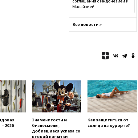
соглашения с Индонезией и
Малайзией
11:04
«Ведомости»: на партию
«Яблоко» ополчились
Все новости »
конкуренты
10:59
Торговые центры и кафе
в России могут обязать
раздавать питьевую воду
бесплатно
10:41
Бывшая глава брокера
Mind Money Юлия Хандошко
признала свою вину
10:41
Пашинян: Армения
понимает невозможность
одновременного членства в
ЕС и ЕАЭС
10:21
ФСБ задержала более
20 сотрудников пунктов
ндовая
Знаменитости и
Как защититься от
обмена криптовалюты в
 – 2026
бизнесмены,
солнца на курорте?
«Москве-Сити»
добившиеся успеха со
10:13
Минтранс предлагает
второй попытки