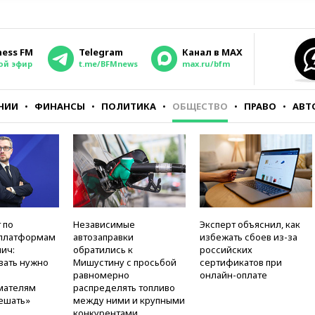
ness FM
Telegram
Канал в MAX
ой эфир
t.me/BFMnews
max.ru/bfm
НИИ
ФИНАНСЫ
ПОЛИТИКА
ОБЩЕСТВО
ПРАВО
АВТ
 по
Независимые
Эксперт объяснил, как
платформам
автозаправки
избежать сбоев из-за
ич:
обратились к
российских
вать нужно
Мишустину с просьбой
сертификатов при
равномерно
онлайн-оплате
мателям
распределять топливо
ешать»
между ними и крупными
конкурентами