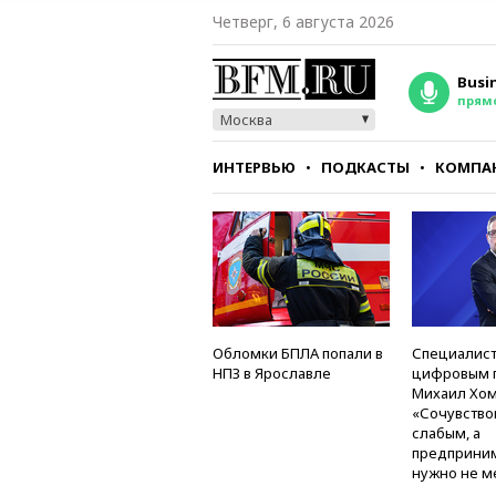
Четверг, 6 августа 2026
Busi
прям
Москва
ИНТЕРВЬЮ
ПОДКАСТЫ
КОМПА
СТИЛЬ
ТЕСТЫ
Обломки БПЛА попали в
Специалист
НПЗ в Ярославле
цифровым 
Михаил Хом
«Сочувство
слабым, а
предприни
нужно не м