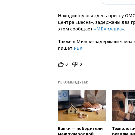
Находившуюся здесь прессу ОМО
центра «Весна», задержаны два г
этом сообщает
«МБХ медиа»
.
Также в Минске задержали члена
пишет
РБК
.
0
0
РЕКОМЕНДУЕМ:
Банки — победители
Технологи
международной
революция