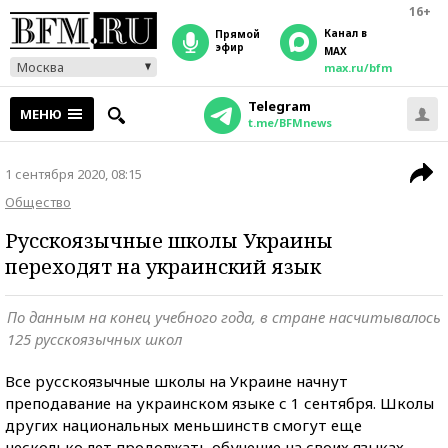
16+
Канал в
прямой
эфир
MAX
Москва
max.ru/bfm
Telegram
МЕНЮ
t.me/BFMnews
1 сентября 2020, 08:15
Общество
Русскоязычные школы Украины
переходят на украинский язык
По данным на конец учебного года, в стране насчитывалось
125 русскоязычных школ
Все русскоязычные школы на Украине начнут
преподавание на украинском языке с 1 сентября. Школы
других национальных меньшинств смогут еще
несколько лет продолжать обучение на своих языках,