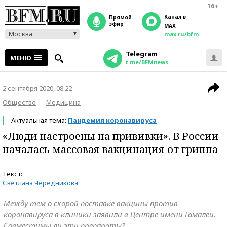
16+
Канал в
прямой
эфир
MAX
Москва
max.ru/bfm
Telegram
МЕНЮ
t.me/BFMnews
2 сентября 2020, 08:22
Общество
Медицина
Актуальная тема:
Пандемия коронавируса
«Люди настроены на прививки». В России
началась массовая вакцинация от гриппа
Текст:
Светлана Чередникова
Между тем о скорой поставке вакцины против
коронавируса в клиники заявили в Центре имени Гамалеи.
Совместимы ли эти препараты?