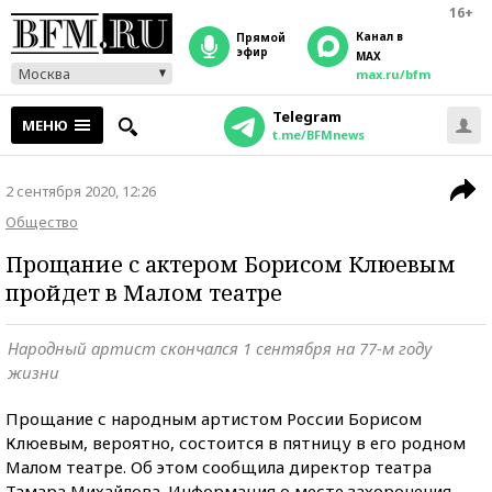
16+
Канал в
прямой
эфир
MAX
Москва
max.ru/bfm
Telegram
МЕНЮ
t.me/BFMnews
2 сентября 2020, 12:26
Общество
Прощание с актером Борисом Клюевым
пройдет в Малом театре
Народный артист скончался 1 сентября на 77-м году
жизни
Прощание с народным артистом России Борисом
Клюевым, вероятно, состоится в пятницу в его родном
Малом театре. Об этом сообщила директор театра
Тамара Михайлова. Информация о месте захоронения