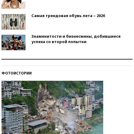
Самая трендовая обувь лета – 2026
Знаменитости и бизнесмены, добившиеся
успеха со второй попытки
Как защититься от солнца на курорте?
ФОТОИСТОРИИ
Кто изобрел средства связи?