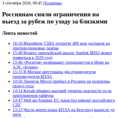
3 сентября 2020, 09:45
Политика
Россиянам сняли ограничения на
выезд за рубеж по уходу за близкими
Лента новостей
16:16
Bloomberg: США потратят 400 млн долларов на
противодроновые лазеры
15:48
Reuters: европейский аналог Starlink IRIS2 может
появиться в 2029 году
15:46
«Росатом» возвращает специалистов в Иран на
АЭС «Бушер»
15:15
В Москве арестованы два руководителя
производителя БПЛА
14:50
Лионель Месси прибыл в Росарио на похороны
своего отца
14:14
Китай объявил высший уровень опасности из-за
приближения тайфуна
13:47
Welt am Sonntag: ЕС нарастил импорт российского
СПГ
13:13
Число жертв атаки БПЛА на Белгород выросло до
пяти