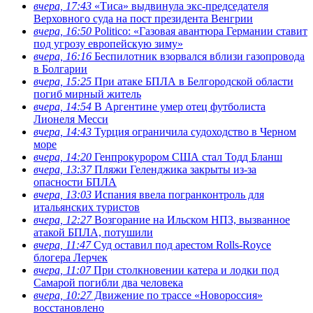
вчера, 17:43
«Тиса» выдвинула экс-председателя
Верховного суда на пост президента Венгрии
вчера, 16:50
Politico: «Газовая авантюра Германии ставит
под угрозу европейскую зиму»
вчера, 16:16
Беспилотник взорвался вблизи газопровода
в Болгарии
вчера, 15:25
При атаке БПЛА в Белгородской области
погиб мирный житель
вчера, 14:54
В Аргентине умер отец футболиста
Лионеля Месси
вчера, 14:43
Турция ограничила судоходство в Черном
море
вчера, 14:20
Генпрокурором США стал Тодд Бланш
вчера, 13:37
Пляжи Геленджика закрыты из-за
опасности БПЛА
вчера, 13:03
Испания ввела погранконтроль для
итальянских туристов
вчера, 12:27
Возгорание на Ильском НПЗ, вызванное
атакой БПЛА, потушили
вчера, 11:47
Суд оставил под арестом Rolls-Royce
блогера Лерчек
вчера, 11:07
При столкновении катера и лодки под
Самарой погибли два человека
вчера, 10:27
Движение по трассе «Новороссия»
восстановлено