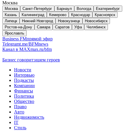
Москва
Москва
Санкт-Петербург
Барнаул
Вологда
Екатеринбург
Казань
Калининград
Кемерово
Краснодар
Красноярск
Липецк
Нижний Новгород
Новокузнецк
Новосибирск
Ростов-на-Дону
Самара
Саратов
Уфа
Челябинск
Ярославль
Business FM
прямой эфир
Telegram
t.me/BFMnews
Канал в MAX
max.ru/bfm
Бизнес говорит:
ищем героев
Новости
Интервью
Подкасты
Компании
Финансы
Политика
Общество
Право
Авто
Недвижимость
IT
Стиль