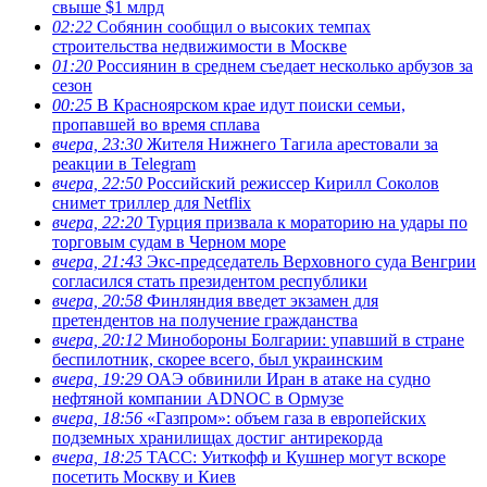
свыше $1 млрд
02:22
Собянин сообщил о высоких темпах
строительства недвижимости в Москве
01:20
Россиянин в среднем съедает несколько арбузов за
сезон
00:25
В Красноярском крае идут поиски семьи,
пропавшей во время сплава
вчера, 23:30
Жителя Нижнего Тагила арестовали за
реакции в Теlegram
вчера, 22:50
Российский режиссер Кирилл Соколов
снимет триллер для Netflix
вчера, 22:20
Турция призвала к мораторию на удары по
торговым судам в Черном море
вчера, 21:43
Экс-председатель Верховного суда Венгрии
согласился стать президентом республики
вчера, 20:58
Финляндия введет экзамен для
претендентов на получение гражданства
вчера, 20:12
Минобороны Болгарии: упавший в стране
беспилотник, скорее всего, был украинским
вчера, 19:29
ОАЭ обвинили Иран в атаке на судно
нефтяной компании ADNOC в Ормузе
вчера, 18:56
«Газпром»: объем газа в европейских
подземных хранилищах достиг антирекорда
вчера, 18:25
ТАСС: Уиткофф и Кушнер могут вскоре
посетить Москву и Киев