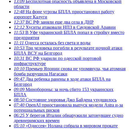
13:09
Беспилотная опасность объявлена в Московской
области
12:48
На фоне угрозы БПЛА приостановил работу
аэропорт Калуги
12:37
ВС РФ заняли еще два села в ДНР
12:12
Хуситы атаковали НПЗ в Саудовской Аравии
11:53
В Уфе украинский БПЛА попал в стройку вместо
предприятия
11:11
Одесса осталась без света и воды
10:53
Три человека погибли в результате ночной атаки
БПЛА ВСУ на Белгород
10:31
ВС РФ ударили по одесской портовой
инфраструктуре
10:10
Премьер Японии снова не упомянула, чья атомная
бомба разрушила Нагасаки
09:47
Два ребенка ранены в ходе атаки БПЛА на
Белгород
09:09
Минобороны: за ночь сбито 153 украинских
БПЛА
08:50
Состояние здоровья Джо Байдена ухудшилось
07:40
OpenAI приостановила выпуск модели Astra и-за
потенциальных рисков
06:25
У берегов Италии обнаружили затонувшее судно
древнеримских времен
05:10
«Одиссея» Нолана собрала в мировом прокате