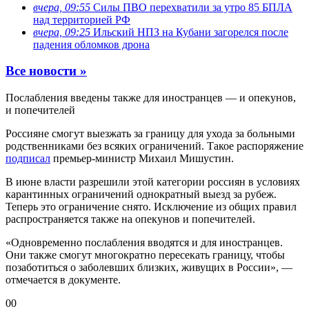
вчера, 09:55
Силы ПВО перехватили за утро 85 БПЛА
над территорией РФ
вчера, 09:25
Ильский НПЗ на Кубани загорелся после
падения обломков дрона
Все новости »
Послабления введены также для иностранцев — и опекунов,
и попечителей
Россияне смогут выезжать за границу для ухода за больными
родственниками без всяких ограничений. Такое распоряжение
подписал
премьер-министр Михаил Мишустин.
В июне власти разрешили этой категории россиян в условиях
карантинных ограничений однократный выезд за рубеж.
Теперь это ограничение снято. Исключение из общих правил
распространяется также на опекунов и попечителей.
«Одновременно послабления вводятся и для иностранцев.
Они также смогут многократно пересекать границу, чтобы
позаботиться о заболевших близких, живущих в России», —
отмечается в документе.
0
0