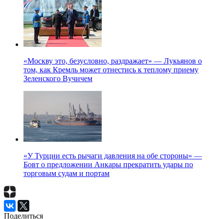
«Москву это, безусловно, раздражает» — Лукьянов о
том, как Кремль может отнестись к теплому приему
Зеленского Вучичем
«У Турции есть рычаги давления на обе стороны» —
Бовт о предложении Анкары прекратить удары по
торговым судам и портам
Поделиться