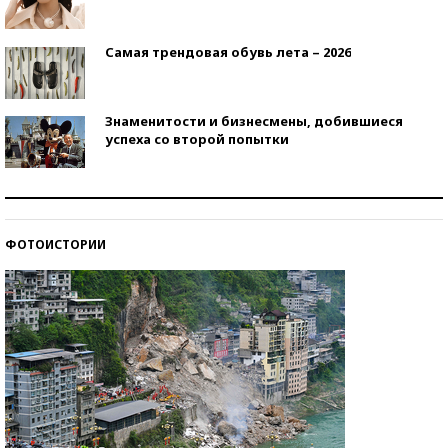
Самая трендовая обувь лета – 2026
Знаменитости и бизнесмены, добившиеся
успеха со второй попытки
Как защититься от солнца на курорте?
ФОТОИСТОРИИ
Кто изобрел средства связи?