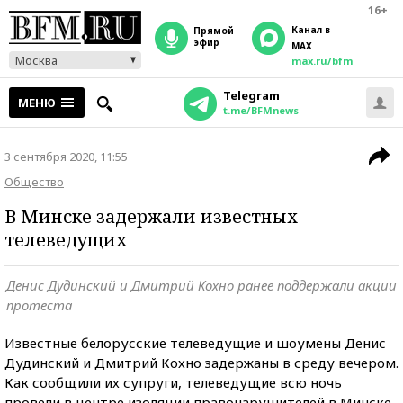
16+
Канал в
прямой
эфир
MAX
Москва
max.ru/bfm
Telegram
МЕНЮ
t.me/BFMnews
3 сентября 2020, 11:55
Общество
В Минске задержали известных
телеведущих
Денис Дудинский и Дмитрий Кохно ранее поддержали акции
протеста
Известные белорусские телеведущие и шоумены Денис
Дудинский и Дмитрий Кохно задержаны в среду вечером.
Как сообщили их супруги, телеведущие всю ночь
провели в центре изоляции правонарушителей в Минске.