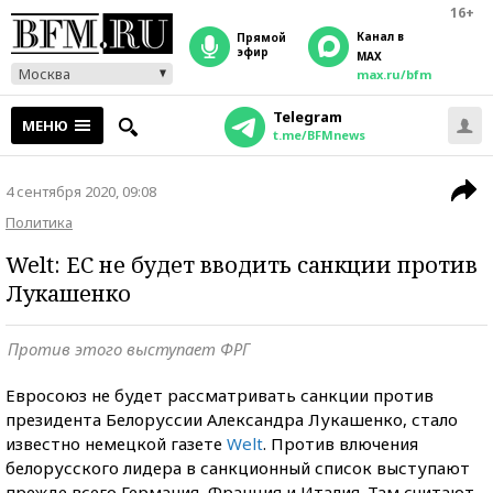
16+
Канал в
прямой
эфир
MAX
Москва
max.ru/bfm
Telegram
МЕНЮ
t.me/BFMnews
4 сентября 2020, 09:08
Политика
Welt: ЕС не будет вводить санкции против
Лукашенко
Против этого выступает ФРГ
Евросоюз не будет рассматривать санкции против
президента Белоруссии Александра Лукашенко, стало
известно немецкой газете
Welt
. Против влючения
белорусского лидера в санкционный список выступают
прежде всего Германия, Франция и Италия. Там считают,