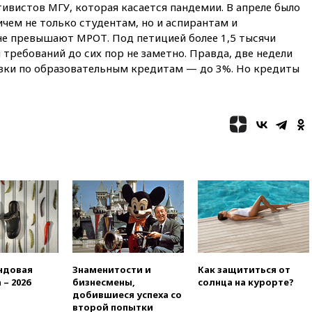
тивистов МГУ, которая касается пандемии. В апреле было
олимпиады для поступления в
вузы
чем не только студентам, но и аспирантам и
не превышают МРОТ. Под петицией более 1,5 тысячи
вчера, 20:15
Минтранс
требований до сих пор не заметно. Правда, две недели
предложил оплачивать
защиту дорог от БПЛА из
вки по образовательным кредитам — до 3%. Но кредиты
средств на ремонт
вчера, 20:00
Зеленский 8
августа посетит Сербию с
официальным визитом
вчера, 19:58
В Госдуму будет
внесен законопроект об
отмене ЕГЭ
вчера, 19:50
Аэропорты Сочи и
Ярославля приостановили
работу
вчера, 19:35
WP: Трамп
призвал доноров-
республиканцев поддержать
ндовая
Знаменитости и
Как защититься от
Вэнса на выборах 2028 года
 – 2026
бизнесмены,
солнца на курорте?
добившиеся успеха со
вчера, 19:20
Число ломбардов
второй попытки