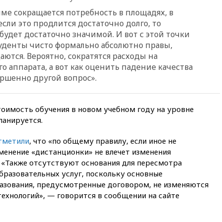
и Геленджик
име сокращается потребность в площадях, в
вчера, 21:25
Руслан Терновой
сли это продлится достаточно долго, то
выиграл золото чемпионата
 будет достаточно значимой. И вот с этой точки
Европы в прыжках с 10-
метровой вышки
студенты чисто формально абсолютно правы,
ются. Вероятно, сократятся расходы на
вчера, 21:10
РФ не получала
 аппарата, а вот как оценить падение качества
обращений о прекращении
ершенно другой вопрос».
концессии строительства ж/д
в Армении
вчера, 21:00
В России вновь
стоимость обучения в новом учебном году на уровне
обсуждают эксперимент по
онлайн-продаже алкоголя
ланируется.
вчера, 20:45
Матвиенко:
тметили
, что «по общему правилу, если иное не
россиянам могут
енение «дистанционки» не влечет изменения
рекомендовать не посещать
Армению
 «Также отсутствуют основания для пересмотра
бразовательных услуг, поскольку основные
вчера, 20:35
ПВО за день
азования, предусмотренные договором, не изменяются
сбила еще 281 украинский
беспилотник над Россией
ехнологий», — говорится в сообщении на сайте
вчера, 20:27
Ямпольская
призвала оптимизировать