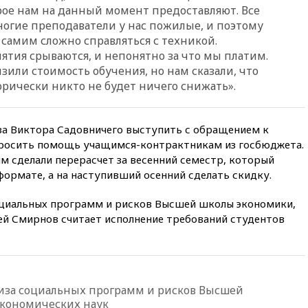
орое нам на данный момент предоставляют. Все
пятницу ожидаются ливни
ногие преподаватели у нас пожилые, и поэтому
вчера, 22:35
Винисиус
 самим сложно справляться с техникой.
продлил контракт с «Реалом»
ятия срываются, и непонятно за что мы платим.
до 2032 года
зили стоимость обучения, но нам сказали, что
вчера, 22:28
Отказаться от
горически никто не будет ничего снижать».
российского гражданства
станет значительно дороже
вчера, 22:20
Путин назвал 76-ю
а Виктора Садовничего выступить с обращением к
гвардейскую десантно-
просить помощь учащимся-контрактникам из госбюджета.
штурмовую дивизию
им сделали перерасчет за весенний семестр, который
легендарной
ормате, а на наступивший осенний сделать скидку.
вчера, 22:15
Путин заслушал
доклад о ситуации на
циальных программ и рисков Высшей школы экономики,
добропольском направлении
ей Смирнов считает исполнение требований студентов
вчера, 21:58
Генпрокуратура
признала нежелательным в
РФ американский Human
Rights Foundation
вчера, 21:35
«Аэрофлот»
за социальных программ и рисков Высшей
отменяет часть рейсов в Сочи
экономических наук