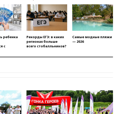
в РФ превысило максимум
2022 года
вчера, 19:15
Жуковский и
аэропорт Геленджика
возобновили работу
вчера, 19:00
Путин уточнил
порядок присвоения воинских
ть ребенка
Рекорды ЕГЭ: в каких
Самые модные пляжи
званий добровольцам
регионах больше
— 2026
я с
всего стобалльников?
вчера, 18:50
Euractiv: восток
Финляндии приходит в упадок
без российских туристов
вчера, 18:35
В Жуковском и
аэропорту Геленджика
введены ограничения
вчера, 18:21
Зюганов
присоединился к критике
«Яблока»
вчера, 18:15
Четыре человека
пострадали при атаках ВСУ на
Белгородскую область