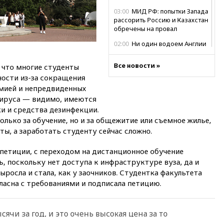
03:00
МИД РФ: попытки Запада
рассорить Россию и Казахстан
обречены на провал
02:00
Ни один водоем Англии
не соответствует нормам
химической безопасности
Все новости »
 что многие студенты
01:00
Трамп: США сами
ости из-за сокращения
нуждаются в дальнобойных
емией и непредвиденных
ракетах и системах Patriot
вируса — видимо, имеются
00:01
Трамп заявил о
ки и средства дезинфекции.
необходимости пополнения
олько за обучение, но и за общежитие или съемное жилье,
арсенала США
ты, а заработать студенту сейчас сложно.
вчера, 23:28
Слуцкий призвал
признать «Яблоко»
петиции, с переходом на дистанционное обучение
нежелательной организацией
, поскольку нет доступа к инфраструктуре вуза, да и
ыросла и стала, как у заочников. Студентка факультета
вчера, 23:15
В Смоленске
ребенок и женщина погибли
ласна с требованиями и подписала петицию.
при падении деревьев во
время урагана
ячи за год, и это очень высокая цена за то
вчера, 22:55
В Москве в