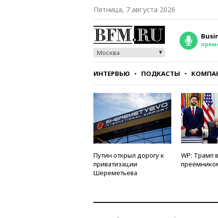
Пятница, 7 августа 2026
Busi
прям
Москва
ИНТЕРВЬЮ
ПОДКАСТЫ
КОМПА
СТИЛЬ
ТЕСТЫ
Путин открыл дорогу к
WP: Трамп 
приватизации
преемнико
Шереметьева