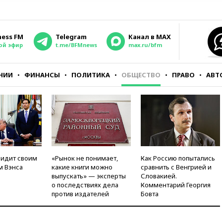
ness FM
Telegram
Канал в MAX
ой эфир
t.me/BFMnews
max.ru/bfm
НИИ
ФИНАНСЫ
ПОЛИТИКА
ОБЩЕСТВО
ПРАВО
АВТ
видит своим
«Рынок не понимает,
Как Россию попытались
м Вэнса
какие книги можно
сравнить с Венгрией и
выпускать» — эксперты
Словакией.
о последствиях дела
Комментарий Георгия
против издателей
Бовта