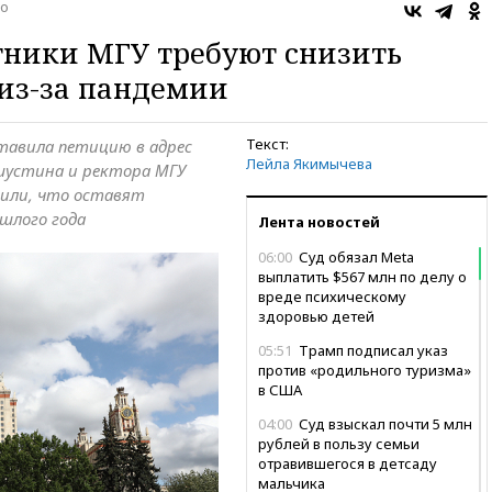
о
тники МГУ требуют снизить
 из-за пандемии
Текст:
тавила петицию в адрес
Лейла Якимычева
шустина и ректора МГУ
явили, что оставят
шлого года
Лента новостей
06:00
Суд обязал Meta
выплатить $567 млн по делу о
вреде психическому
здоровью детей
05:51
Трамп подписал указ
против «родильного туризма»
в США
04:00
Суд взыскал почти 5 млн
рублей в пользу семьи
отравившегося в детсаду
мальчика