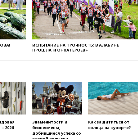
вчера, 18:00
Совет мира
выбрал подрядчика для
строительства военной базы в
Газе
вчера, 17:50
Миронов призвал
снять «Яблоко» с выборов в
Госдуму
ЛОВА!
ИСПЫТАНИЕ НА ПРОЧНОСТЬ: В АЛАБИНЕ
вчера, 17:45
Правительство
ПРОШЛА «ГОНКА ГЕРОЕВ»
получит «золотую акцию» в
управлении аэропортом
Шереметьево
вчера, 17:35
Шесть человек
пострадали при ударе ВСУ по
автобусу в Запорожской
области
вчера, 17:25
В аэропортах
Сочи и Геленджика сняты
ограничения
вчера, 17:17
Власти РФ
ндовая
Знаменитости и
Как защититься от
помогут пострадавшему от
 – 2026
бизнесмены,
солнца на курорте?
атак на склады Wildberries
добившиеся успеха со
бизнесу
второй попытки