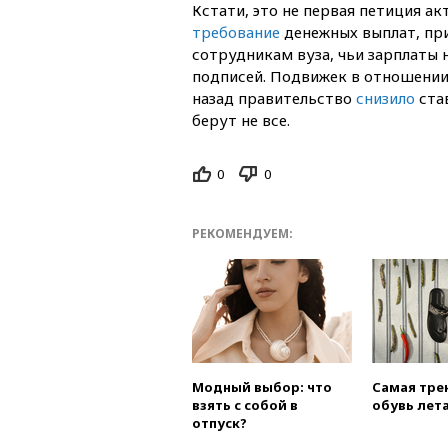
Кстати, это не первая петиция ак
требование
денежных выплат, при
сотрудникам вуза, чьи зарплаты 
подписей. Подвижек в отношении 
назад правительство
снизило
ста
берут не все.
0
0
РЕКОМЕНДУЕМ:
Модный выбор: что
Самая тре
взять с собой в
обувь лета
отпуск?