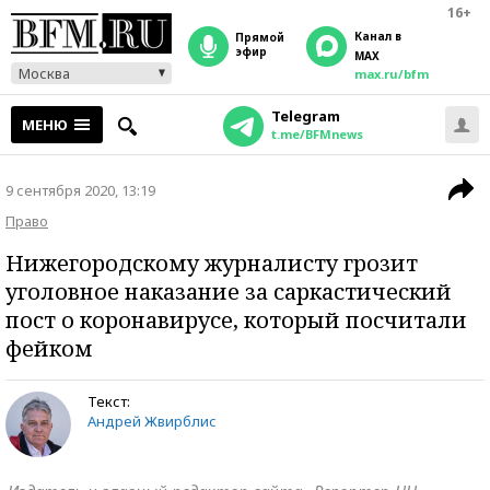
16+
Канал в
прямой
эфир
MAX
Москва
max.ru/bfm
Telegram
МЕНЮ
t.me/BFMnews
9 сентября 2020, 13:19
Право
Нижегородскому журналисту грозит
уголовное наказание за саркастический
пост о коронавирусе, который посчитали
фейком
Текст:
Андрей Жвирблис