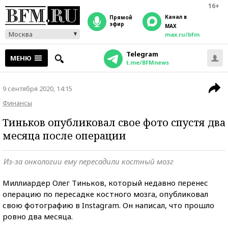
16+
Канал в
прямой
эфир
MAX
Москва
max.ru/bfm
Telegram
МЕНЮ
t.me/BFMnews
9 сентября 2020, 14:15
Финансы
Тиньков опубликовал свое фото спустя два
месяца после операции
Из-за онкологии ему пересадили костный мозг
Миллиардер Олег Тиньков, который недавно перенес
операцию по пересадке костного мозга, опубликовал
свою фотографию в Instagram. Он написал, что прошло
ровно два месяца.