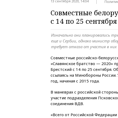
13 сентября 2020, 14:04
Полити
Совместные белору
с 14 по 25 сентябр
Изначально они планировались тр
еще и Сербии, однако министр обо
требует отказа от участия в них
Совместные российско-белорусск
«Славянское братство — 2020» п
Брестский с 14 по 25 сентября. 
ссылаясь на Минобороны России.
год, начиная с 2015 года.
В маневрах с российской стороны
участие подразделения Псковско
соединения ВДВ.
«Всего от Российской Федерации