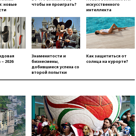
Памфиловой подготовку к
: новые
чтобы не проиграть?
искусственного
единому дню голосования
сти
интеллекта
вчера, 18:56
Wildberries
отрицает перенос основной
логистики за пределы России
вчера, 18:45
Крупнейший
склад маркетплейса Rozetka
сгорел под Киевом
ндовая
Знаменитости и
Как защититься от
вчера, 18:35
Джаред Лето
 – 2026
бизнесмены,
солнца на курорте?
лишился роли в фильме
добившиеся успеха со
Барри Левинсона на фоне
второй попытки
обвинений в насилии
вчера, 18:28
Выборы ректора
ГИТИСа перенесены на «после
1 ноября»
вчера, 18:15
Путин указал на
нехватку врачей в
Белгородской области
вчера, 17:58
ЕС отменил
временную защиту для