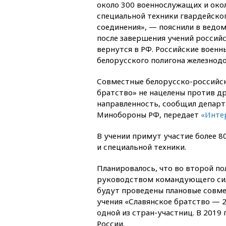
около 300 военнослужащих и окол
специальной техники гвардейск
соединения», — пояснили в ведом
после завершения учений россий
вернутся в РФ. Российские военн
белорусского полигона железно
Совместные белорусско-российск
братство» не нацелены против д
направленность, сообщил депар
Минобороны РФ, передает
«Инте
В учении примут участие более 8
и специальной техники.
Планировалось, что во второй по
руководством командующего сил
будут проведены плановые совме
учения «Славянское братство — 
одной из стран-участниц. В 2019 
России.