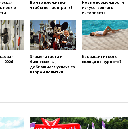
ческая
Во что вложиться,
Новые возможности
искусства до 2035 года
: новые
чтобы не проиграть?
искусственного
сти
интеллекта
вчера, 21:21
Правительство
РФ разрешило продажу
бензина старых
экологических классов
вчера, 21:15
Путин обсудил с
Машковым 150-летие Союза
театральных деятелей
ндовая
Знаменитости и
Как защититься от
вчера, 20:47
Newsweek:
 – 2026
бизнесмены,
солнца на курорте?
«взрывная» диарея охватила
добившиеся успеха со
47 из 50 штатов США
второй попытки
вчера, 20:35
ПВО за 12 часов
сбила 200 украинских
беспилотников
вчера, 20:20
Третий комплект
золотых медалей выиграли на
ЧЕ российские синхронистки
вчера, 20:15
ТАСС: жизни
главы «Уралдронзавода»
после взрыва ничего не