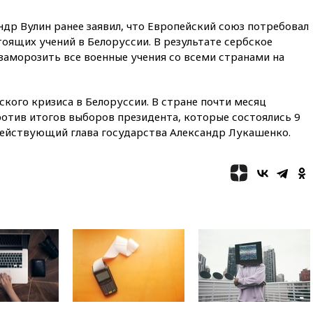
вчера, 22:49
Минпромторг:
др Вулин ранее заявил, что Европейский союз потребовал
банкротство «Кванта» не
означает прекращения
тоящих учений в Белоруссии. В результате сербское
производства телевизоров в
заморозить все военные учения со всеми странами на
РФ
вчера, 22:35
Семь грузовых
вагонов сошли с рельсов в
ского кризиса в Белоруссии. В стране почти месяц
Оренбургской области
отив итогов выборов президента, которые состоялись 9
действующий глава государства Александр Лукашенко.
вчера, 22:22
Минфин: в июле
выросли нефтегазовые
доходы российского бюджета
вчера, 22:15
Аксаков: ЦБ
согласовал первый стандарт
исламского банкинга
вчера, 21:43
Организаторы
«Интервидения»
подтвердили, что конкурс
пройдет в Саудовской Аравии
вчера, 21:35
Машков: в РФ
подготовили концепцию
развития театрального