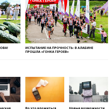
угрожает
вчера, 20:08
По всей Грузии
снова отключилось
электричество
вчера, 20:00
Зеленский связал
дефицит ракет с попыткой
Запада принудить Киев к
уступкам
вчера, 19:45
Памфилова: ЦИК
ЛОВА!
ИСПЫТАНИЕ НА ПРОЧНОСТЬ: В АЛАБИНЕ
примет беспрецедентные
ПРОШЛА «ГОНКА ГЕРОЕВ»
меры безопасности во время
выборов
вчера, 19:35
Памфилова
сообщила об омоложении
партийных списков на выборах
в Госдуму
вчера, 19:25
Путин
прокомментировал первый
номер «Единой России» в
бюллетене
вчера, 19:15
Путин обсудил с
ческая
Во что вложиться,
Новые возможности