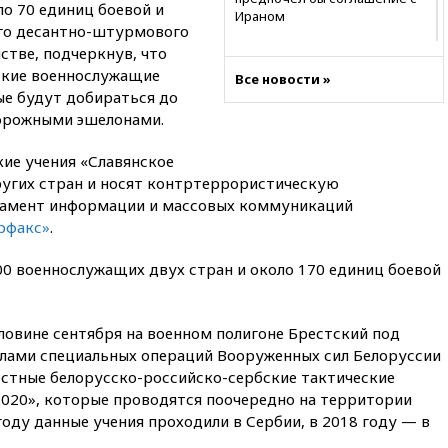
о 70 единиц боевой и
Ираном
ого десантно-штурмового
02:06
Лантратова: судьба
стве, подчеркнув, что
сотни жителей Курской
ские военнослужащие
Все новости »
области все еще неизвестна
ые будут добираться до
01:10
МИД РФ: ЕС пытается
дорожными эшелонами.
сохранить мобилизационный
ресурс для Украины
ие учения «Славянское
00:05
Девочка с «маской
ругих стран и носят контртеррористическую
Бэтмена» показала лицо
тамент информации и массовых коммуникаций
после последней операции
рфакс»
.
вчера, 23:35
Российского
историка Артема Кирпиченка
00 военнослужащих двух стран и около 170 единиц боевой
арестовали в Израиле
вчера, 23:23
«Спартак»
ловине сентября на военном полигоне Брестский под
разгромил «Оренбург» в
Кубке России
ами специальных операций Вооруженных сил Белоруссии
стные белорусско-российско-сербские тактические
вчера, 23:00
Пост Дмитриева в
2020», которые проводятся поочередно на территории
X о миграционном кризисе в
Сеуте набрал миллион
году данные учения проходили в Сербии, в 2018 году — в
просмотров