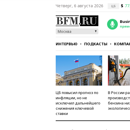
Четверг, 6 августа 2026
$
77
ЦБ
Busi
прям
Москва
ИНТЕРВЬЮ
ПОДКАСТЫ
КОМПА
СТИЛЬ
ТЕСТЫ
ЦБ повысил прогноз по
В России р
инфляции, но не
производст
исключил дальнейшего
бензина ни
снижения ключевой
экологичес
ставки