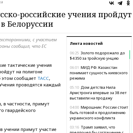
ка
сско-российские учения пройдут
я в Белоруссии
ехсторонними, с участием
Лента новостей
роны сообщил, что ЕС
06:25
Золото подорожало до
$4 350 за тройскую унцию
ие тактические учения
06:01
МИД РФ: Казахстан
ройдут на полигоне
понимает сущность киевского
Об этом сообщает
ТАСС
,
режима
 Учения проводятся каждый
05:10
Дом детства Нила
Армстронга впервые за 38 лет
выставили на продажу
, в частности, примут
04:00
Мирошник: России стоит
го гвардейского
быть готовой к продолжению
украинского конфликта
03:16
Трамп заявил, что
 в учении примут участие
предпочел бы соглашение с