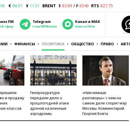
.96
€
88.91
¥
11.51
BRENT
$
83.89
/ ₽
6540
RTS
827.75
ness FM
Telegram
Канал в MAX
ой эфир
t.me/BFMnews
max.ru/bfm
НИИ
ФИНАНСЫ
ПОЛИТИКА
ОБЩЕСТВО
ПРАВО
АВТ
азрешили
Генпрокуратуре
«Никчемные
во и продажу
передали дело о
разговоры»: с кем на
зких
прошлогодней атаке
самом деле спорит мэр
ких классов
дронов на военные
Москвы. Комментарий
аэродромы
Георгия Бовта