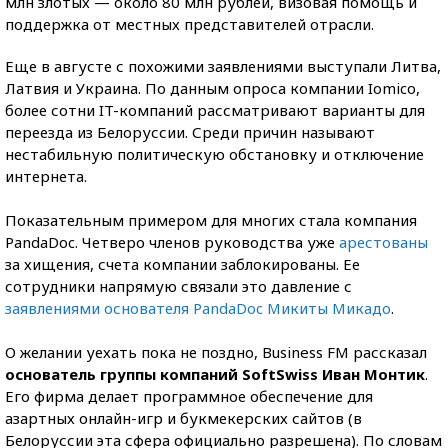
млн злотых — около 80 млн рублей, визовая помощь и
поддержка от местных представителей отрасли.
Еще в августе с похожими заявлениями выступали Литва,
Латвия и Украина. По данным опроса компании Iomico,
более сотни IT-компаний рассматривают варианты для
переезда из Белоруссии. Среди причин называют
нестабильную политическую обстановку и отключение
интернета.
Показательным примером для многих стала компания
PandaDoc. Четверо членов руководства уже
арестованы
за хищения, счета компании заблокированы. Ее
сотрудники напрямую связали это давление с
заявлениями основателя PandaDoc Микиты Микадо
.
О желании уехать пока не поздно, Business FM рассказал
основатель группы компаний SoftSwiss Иван Монтик
.
Его фирма делает программное обеспечение для
азартных онлайн-игр и букмекерских сайтов (в
Белоруссии эта сфера официально разрешена). По словам