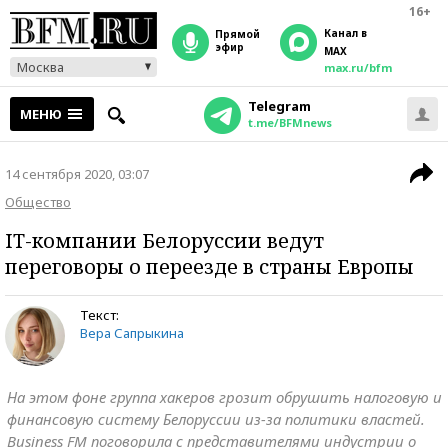
16+
Канал в
прямой
эфир
MAX
Москва
max.ru/bfm
Telegram
МЕНЮ
t.me/BFMnews
14 сентября 2020, 03:07
Общество
IT-компании Белоруссии ведут
переговоры о переезде в страны Европы
Текст:
Вера Сапрыкина
На этом фоне группа хакеров грозит обрушить налоговую и
финансовую систему Белоруссии из-за политики властей.
Business FM поговорила с представителями индустрии о