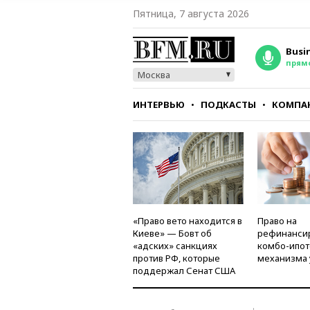
Пятница, 7 августа 2026
Busi
прям
Москва
ИНТЕРВЬЮ
ПОДКАСТЫ
КОМПА
СТИЛЬ
ТЕСТЫ
«Право вето находится в
Право на
Киеве» — Бовт об
рефинанси
«адских» санкциях
комбо-ипот
против РФ, которые
механизма 
поддержал Сенат США