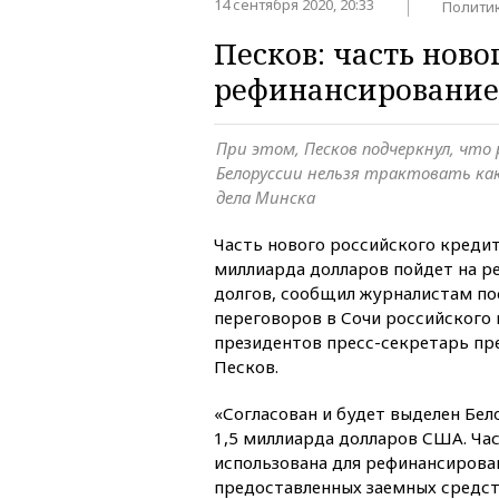
14 сентября 2020, 20:33
Полити
Песков: часть ново
рефинансирование
При этом, Песков подчеркнул, что
Белоруссии нельзя трактовать к
дела Минска
Часть нового российского кредит
миллиарда долларов пойдет на р
долгов, сообщил журналистам по
переговоров в Сочи российского 
президентов пресс-секретарь п
Песков.
«Согласован и будет выделен Бе
1,5 миллиарда долларов США. Час
использована для рефинансирова
предоставленных заемных средств