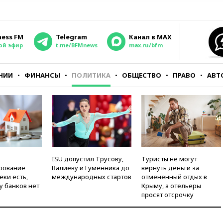
ness FM
Telegram
Канал в MAX
ой эфир
t.me/BFMnews
max.ru/bfm
НИИ
ФИНАНСЫ
ПОЛИТИКА
ОБЩЕСТВО
ПРАВО
АВТ
ISU допустил Трусову,
Туристы не могут
рование
Валиеву и Гуменника до
вернуть деньги за
еки есть,
международных стартов
отмененный отдых в
у банков нет
Крыму, а отельеры
просят отсрочку