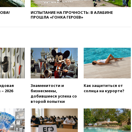
18:18
Товарооборот Китая и
России вырос в этом году
ЛОВА!
ИСПЫТАНИЕ НА ПРОЧНОСТЬ: В АЛАБИНЕ
более чем на четверть
ПРОШЛА «ГОНКА ГЕРОЕВ»
17:55
Мужчина получил
ранения при атаке дрона на
Белгородскую область
17:48
Bloomberg:
авиакомпании США обязали
проверить самолеты Boeing на
наличие трещин
17:35
В Казани пятилетний
ребенок погиб при падении из
окна десятого этажа
ндовая
Знаменитости и
Как защититься от
17:17
Bloomberg:
 – 2026
бизнесмены,
солнца на курорте?
киберкомандование США
добившиеся успеха со
расследует серию
второй попытки
самоубийств своих служащих
17:00
Сняты ограничения на
полеты в аэропорту
Геленджика