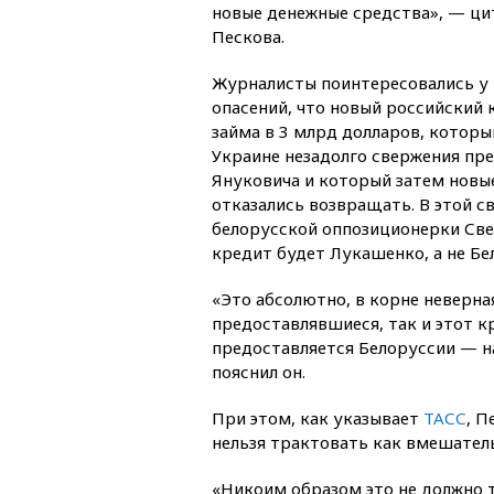
новые денежные средства», — ц
Пескова.
Журналисты поинтересовались у 
опасений, что новый российский 
займа в 3 млрд долларов, которы
Украине незадолго свержения пр
Януковича и который затем новы
отказались возвращать. В этой с
белорусской оппозиционерки Све
кредит будет Лукашенко, а не Б
«Это абсолютно, в корне неверна
предоставлявшиеся, так и этот к
предоставляется Белоруссии — н
пояснил он.
При этом, как указывает
ТАСС
, П
нельзя трактовать как вмешател
«Никоим образом это не должно 