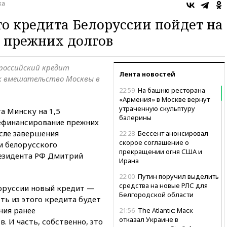
ка
го кредита Белоруссии пойдет на
 прежних долгов
 российский кредит
Лента новостей
ак вмешательство Москвы в
22:59
На башню ресторана
«Армения» в Москве вернут
утраченную скульптуру
а Минску на 1,5
балерины
ефинансирование прежних
сле завершения
22:28
Бессент анонсировал
скорое соглашение о
и белорусского
прекращении огня США и
резидента РФ Дмитрий
Ирана
22:00
Путин поручил выделить
средства на новые РЛС для
лоруссии новый кредит —
Белгородской области
ть из этого кредита будет
ния ранее
21:56
The Atlantic: Маск
отказал Украине в
. И часть, собственно, это