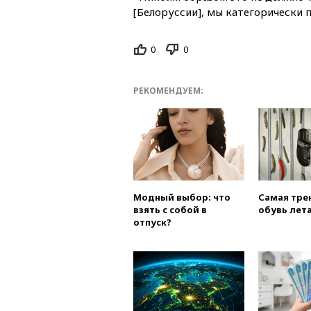
[Белоруссии], мы категорически 
0
0
РЕКОМЕНДУЕМ:
Модный выбор: что
Самая тре
взять с собой в
обувь лета
отпуск?