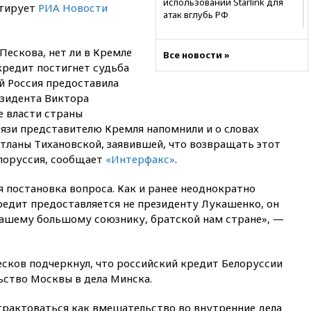
использовании Starlink для
итирует
РИА Новости
атак вглубь РФ
21:35
После пожара на складе
в Брянске возбудили
Пескова, нет ли в Кремле
Все новости »
уголовное дело
кредит постигнет судьба
й Россия предоставила
21:26
Лидеры сборной РФ по
гимнастике получили
езидента Виктора
официальный отказ в визах от
е власти страны
Хорватии
вязи представителю Кремля напомнили и о словах
21:15
Пентагон опубликовал
тланы Тихановской, заявившей, что возвращать этот
16 новых видео с НЛО
елоруссия, сообщает
«Интерфакс»
.
21:00
На границе Украины с
я постановка вопроса. Как и ранее неоднократно
Польшей скопилось свыше 6,5
тысячи грузовиков
редит предоставляется не президенту Лукашенко, он
ашему большому союзнику, братской нам стране», —
20:53
Швыдкой:
«Интервидение» точно
пройдет в 2026 году
есков подчеркнул, что российский кредит Белоруссии
20:45
ПВО за день сбила еще
ьство Москвы в дела Минска.
75 украинских беспилотников
над Россией
трактоваться как вмешательство во внутренние дела