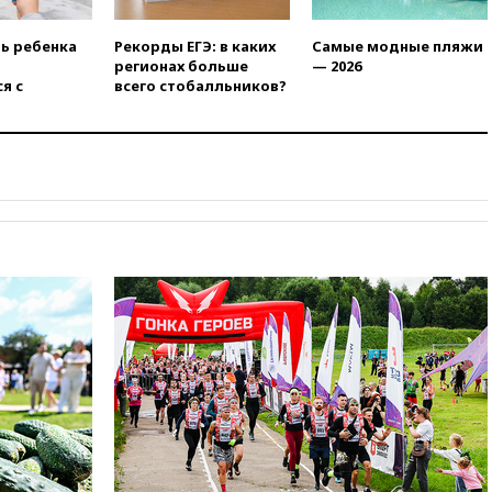
19:35
Зеленский впервые
совершил официальный визит
ть ребенка
Рекорды ЕГЭ: в каких
Самые модные пляжи
в Сербию
регионах больше
— 2026
я с
всего стобалльников?
19:19
Россиянка погибла во
Французских Альпах
19:00
Открытое горение на
складе в Брянске
ликвидировано
18:55
Минобороны отчиталось
об ударах по двум украинским
сухогрузам в Черном море
18:47
Школьники из РФ стали
абсолютными чемпионами на
олимпиаде по ИИ
18:39
Два человека погибли в
результате удара ВСУ по
многоэтажке в Керчи
18:25
Беспилотник атаковал
турецкий сухогруз у
побережья Новороссийска