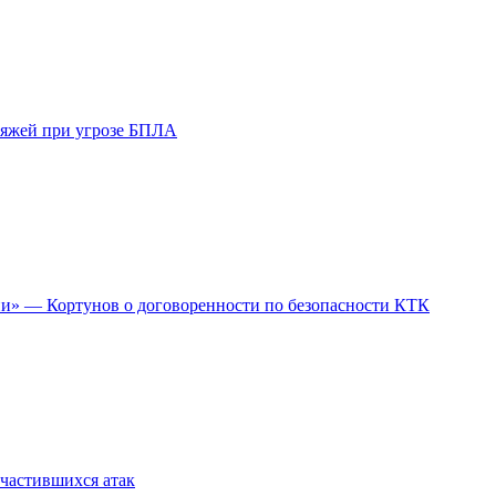
ляжей при угрозе БПЛА
ии» — Кортунов о договоренности по безопасности КТК
участившихся атак