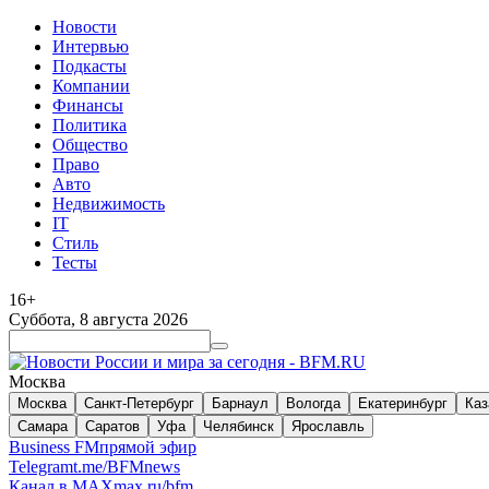
Новости
Интервью
Подкасты
Компании
Финансы
Политика
Общество
Право
Авто
Недвижимость
IT
Стиль
Тесты
16+
Суббота, 8 августа 2026
Москва
Москва
Санкт-Петербург
Барнаул
Вологда
Екатеринбург
Каз
Самара
Саратов
Уфа
Челябинск
Ярославль
Business FM
прямой эфир
Telegram
t.me/BFMnews
Канал в MAX
max.ru/bfm