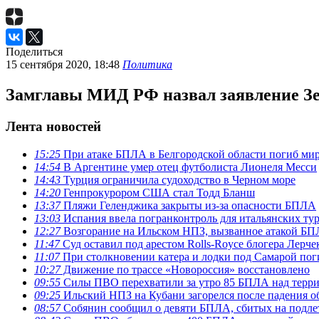
Поделиться
15 сентября 2020, 18:48
Политика
Замглавы МИД РФ назвал заявление Зел
Лента новостей
15:25
При атаке БПЛА в Белгородской области погиб ми
14:54
В Аргентине умер отец футболиста Лионеля Месси
14:43
Турция ограничила судоходство в Черном море
14:20
Генпрокурором США стал Тодд Бланш
13:37
Пляжи Геленджика закрыты из-за опасности БПЛА
13:03
Испания ввела погранконтроль для итальянских ту
12:27
Возгорание на Ильском НПЗ, вызванное атакой Б
11:47
Суд оставил под арестом Rolls-Royce блогера Лерче
11:07
При столкновении катера и лодки под Самарой пог
10:27
Движение по трассе «Новороссия» восстановлено
09:55
Силы ПВО перехватили за утро 85 БПЛА над терр
09:25
Ильский НПЗ на Кубани загорелся после падения о
08:57
Собянин сообщил о девяти БПЛА, сбитых на подле