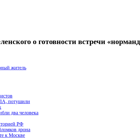
енского о готовности встречи «норманд
рный житель
ристов
ПЛА, потушили
к
ибли два человека
иторией РФ
бломков дрона
те к Москве