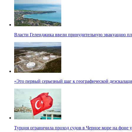
Власти Геленджика ввели принудительную эвакуацию п
«Это первый серьезный шаг к географической деэскалац
Турция ограничила проход судов в Черное море на фоне 