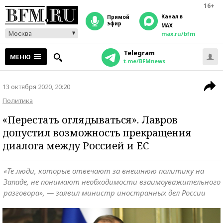
16+
Канал в
прямой
эфир
MAX
Москва
max.ru/bfm
Telegram
МЕНЮ
t.me/BFMnews
13 октября 2020, 20:20
Политика
«Перестать оглядываться». Лавров
допустил возможность прекращения
диалога между Россией и ЕС
«Те люди, которые отвечают за внешнюю политику на
Западе, не понимают необходимости взаимоуважительного
разговора», — заявил министр иностранных дел России