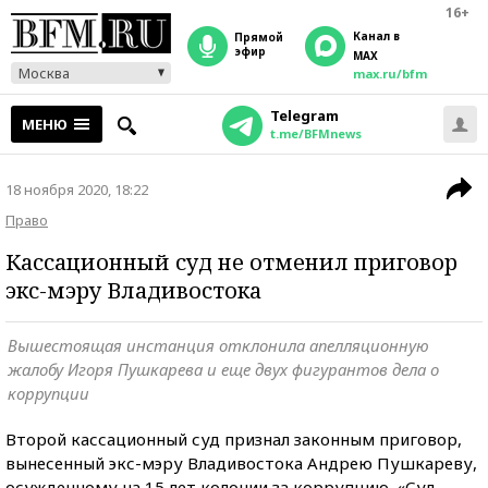
16+
Канал в
прямой
эфир
MAX
Москва
max.ru/bfm
Telegram
МЕНЮ
t.me/BFMnews
18 ноября 2020, 18:22
Право
Кассационный суд не отменил приговор
экс-мэру Владивостока
Вышестоящая инстанция отклонила апелляционную
жалобу Игоря Пушкарева и еще двух фигурантов дела о
коррупции
Второй кассационный суд признал законным приговор,
вынесенный экс-мэру Владивостока Андрею Пушкареву,
осужденному на 15 лет колонии за коррупцию. «Суд